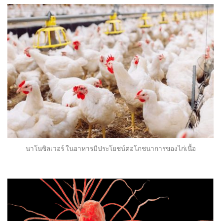
นาโนซิลเวอร์ ในอาหารมีประโยชน์ต่อโภชนาการของไก่เนื้อ