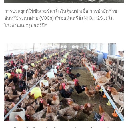
การประยุกต์ใช้ซิลเวอร์นาโนในตู้อบฆ่าเชื้อ การบำบัดก๊าซ
อินทรีย์ระเหยง่าย (VOCs) ก๊าซอนินทรีย์ (NH3, H2S…) ใน
โรงงานแปรรูปสัตว์ปีก