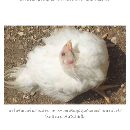
นาโนซิลเวอร์ ผสานสารอาหารช่วยเสริมภูมิคุ้มกันและต้านทานไวรัส
โรคนิวคาสเซิลในไก่เนื้อ