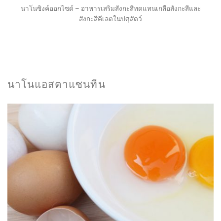
นาโนซิงค์ออกไซด์ – อาหารเสริมสังกะสีทดแทนเกลือสังกะสีและ
สังกะสีคีเลตในปศุสัตว์
นาโนแอสตาแซนทีน