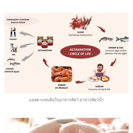
แอสตาแซนธินในอาหารสัตว์ อาหารสัตว์น้ำ