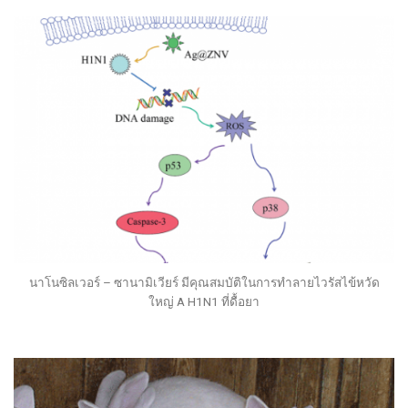
นาโนซิลเวอร์ – ซานามิเวียร์ มีคุณสมบัติในการทำลายไวรัสไข้หวัด
ใหญ่ A H1N1 ที่ดื้อยา