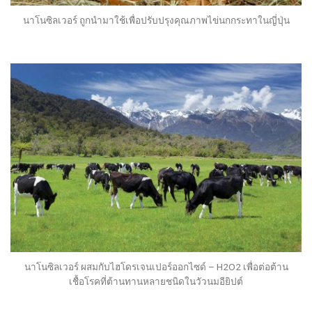
นาโนซิลเวอร์ ถูกนำมาใช้เพื่อปรับปรุงคุณภาพไข่นกกระทาในญี่ปุ่น
นาโนซิลเวอร์ ผสมกับไฮโดรเจนเปอร์ออกไซด์ – H2O2 เพื่อต่อต้าน
เชื้อโรคที่ต้านทานหลายชนิดในวัวนมอียิปต์