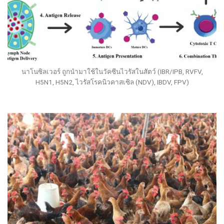
นาโนซิลเวอร์ ถูกนำมาใช้ในวัคซีนไวรัสในสัตว์ (IBR/IPB, RVFV,
H5N1, H5N2, ไวรัสโรคนิวคาสเซิล (NDV), IBDV, FPV)