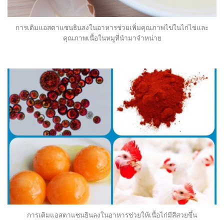
การเติมแอสตาแซนธินลงในอาหารช่วยเพิ่มคุณภาพไข่ในไก่ไข่และ
คุณภาพเนื้อในหมูที่นำมาจำหน่าย
การเติมแอสตาแซนธินลงในอาหารช่วยให้เนื้อไก่มีสีสวยขึ้น