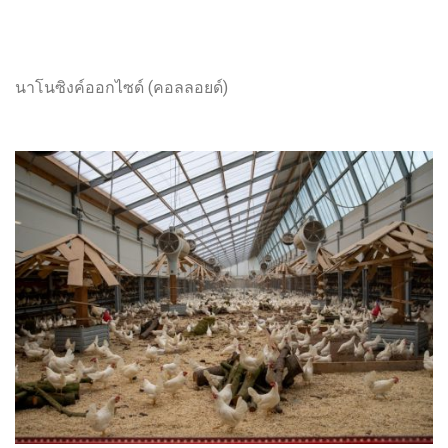
นาโนซิงค์ออกไซด์ (คอลลอยด์)