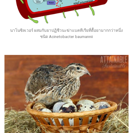
นาโนซิลเวอร์ ผสมกับยาปฏิชีวนะฆ่าแบคทีเรียที่ดื้อยามากกว่าหนึ่ง
ชนิด Acinetobacter baumannii