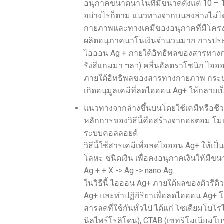
อนุภาคขนาดนาโนที่มีขนาดตั้งแต่ 10 –
อย่างไรก็ตาม แนวทางจากบนลงล่างไม่ได้
กายภาพและทางเคมีของอนุภาคที่มีโครงสร้า
ผลิตอนุภาคนาโนเงินจำนวนมาก การประยุก
ไอออน Ag + ภายใต้อิทธิพลของสารทางกายภ
รังสีแกมมา ฯลฯ) คลื่นอัลตราโซนิก ไอออ
ภายใต้อิทธิพลของสารทางกายภาพ กระบว
เกิดอนุมูลเคมีที่ลดไอออน Ag+ ให้กลายเ
แนวทางจากล่างขึ้นบนโดยใช้เคมีหรือชีว
หลักการของวิธีนี้คือสร้างจากอะตอม โมเ
ระบบคอลลอยด์
วิธีนี้ใช้สารเคมีเพื่อลดไอออน Ag+ ให้เ
โลหะ ชนิดเงิน เพื่อคงอนุภาคเงินให้มี
Ag + + X -> Ag -> nano Ag.
ในวิธีนี้ ไอออน Ag+ ภายใต้ผลของตัวร
Ag+ และทำปฏิกิริยาเพื่อลดไอออน Ag+ โดย
สารลดที่ใช้กันทั่วไป ได้แก่ โซเดียมโบโ
นิลไพร์โรลิโดน), CTAB (เซทริโมเนียมโบร