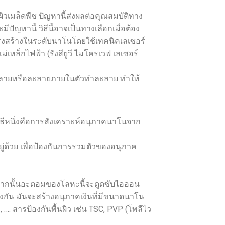
เมล็ดพืช ปัญหานี้ส่งผลต่อคุณสมบัติทาง
ญหานี้ วิธีนี้อาจเป็นทางเลือกเมื่อต้อง
ครงสร้างในระดับนาโนโดยใช้เทคนิคเลเซอร์
หล็กไฟฟ้า (รังสียูวี ไมโครเวฟ เลเซอร์
ละลายหรือละลายภายในตัวทำละลาย ทำให้
วิธีหนึ่งคือการสังเคราะห์อนุภาคนาโนจาก
ู่ด้วย เพื่อป้องกันการรวมตัวของอนุภาค
 จากนั้นอะตอมของโลหะนี้จะดูดซับไอออน
องกัน มันจะสร้างอนุภาคเงินที่มีขนาดนาโน
…. สารป้องกันพื้นผิว เช่น TSC, PVP (โพลีไว