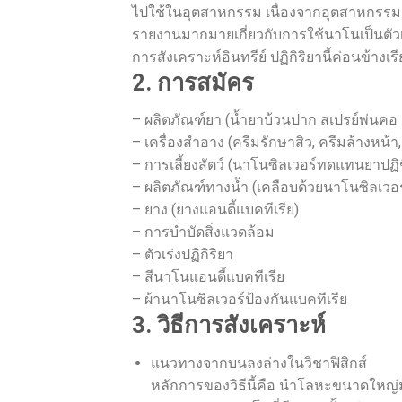
ไปใช้ในอุตสาหกรรม เนื่องจากอุตสาหกรรมยาได้
รายงานมากมายเกี่ยวกับการใช้นาโนเป็นตัว
การสังเคราะห์อินทรีย์ ปฏิกิริยานี้ค่อนข้างเ
2. การสมัคร
– ผลิตภัณฑ์ยา (น้ำยาบ้วนปาก สเปรย์พ่นคอ 
– เครื่องสำอาง (ครีมรักษาสิว, ครีมล้างหน้
– การเลี้ยงสัตว์ (นาโนซิลเวอร์ทดแทนยาปฏ
– ผลิตภัณฑ์ทางน้ำ (เคลือบด้วยนาโนซิลเว
– ยาง (ยางแอนตี้แบคทีเรีย)
– การบำบัดสิ่งแวดล้อม
– ตัวเร่งปฏิกิริยา
– สีนาโนแอนตี้แบคทีเรีย
– ผ้านาโนซิลเวอร์ป้องกันแบคทีเรีย
3. วิธีการสังเคราะห์
แนวทางจากบนลงล่างในวิชาฟิสิกส์
หลักการของวิธีนี้คือ นำโลหะขนาดใหญ่ม