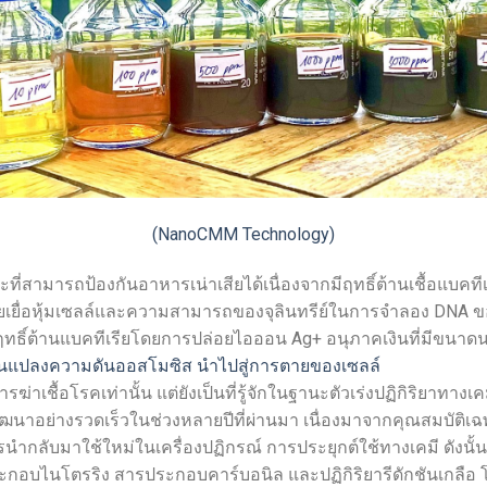
(NanoCMM Technology)
โลหะที่สามารถป้องกันอาหารเน่าเสียได้เนื่องจากมีฤทธิ์ต้านเชื้อแ
ายเยื่อหุ้มเซลล์และความสามารถของจุลินทรีย์ในการจำลอง DNA ข
ฤทธิ์ต้านแบคทีเรียโดยการปล่อยไอออน Ag+ อนุภาคเงินที่มีขนาด
ยนแปลงความดันออสโมซิส นำไปสู่การตายของเซลล์
่าเชื้อโรคเท่านั้น แต่ยังเป็นที่รู้จักในฐานะตัวเร่งปฏิกิริยาทางเ
พัฒนาอย่างรวดเร็วในช่วงหลายปีที่ผ่านมา เนื่องมาจากคุณสมบัต
ำกลับมาใช้ใหม่ในเครื่องปฏิกรณ์ การประยุกต์ใช้ทางเคมี ดังนั้
ระกอบไนโตรริง สารประกอบคาร์บอนิล และปฏิกิริยารีดักชันเกล