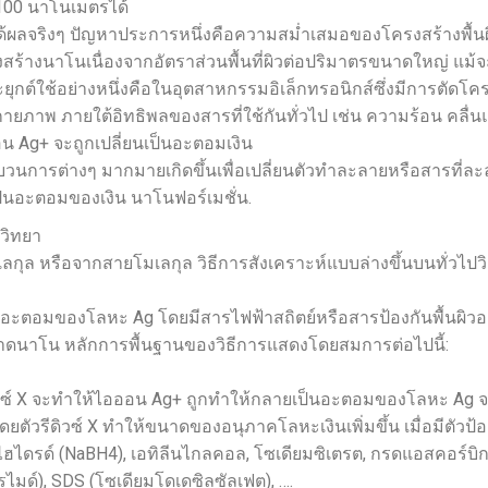
 100 นาโนเมตรได้
ผลจริงๆ ปัญหาประการหนึ่งคือความสม่ำเสมอของโครงสร้างพื้นผิว
งนาโนเนื่องจากอัตราส่วนพื้นที่ผิวต่อปริมาตรขนาดใหญ่ แม้จะมีปั
ต์ใช้อย่างหนึ่งคือในอุตสาหกรรมอิเล็กทรอนิกส์ซึ่งมีการตัดโ
าพ ภายใต้อิทธิพลของสารที่ใช้กันทั่วไป เช่น ความร้อน คลื่นแม่เ
น Ag+ จะถูกเปลี่ยนเป็นอะตอมเงิน
นการต่างๆ มากมายเกิดขึ้นเพื่อเปลี่ยนตัวทำละลายหรือสารที่
ป็นอะตอมของเงิน นาโนฟอร์เมชั่น.
วิทยา
ลกุล หรือจากสายโมเลกุล วิธีการสังเคราะห์แบบล่างขึ้นบนทั่วไป
ป็นอะตอมของโลหะ Ag โดยมีสารไฟฟ้าสถิตย์หรือสารป้องกันพื้นผิวอย
ขนาดนาโน หลักการพื้นฐานของวิธีการแสดงโดยสมการต่อไปนี้:
ีดิวซ์ X จะทำให้ไอออน Ag+ ถูกทำให้กลายเป็นอะตอมของโลหะ Ag
ตัวรีดิวซ์ X ทำให้ขนาดของอนุภาคโลหะเงินเพิ่มขึ้น เมื่อมีตัวป้
รไฮไดรด์ (NaBH4), เอทิลีนไกลคอล, โซเดียมซิเตรต, กรดแอสคอร์บิก, 
ไมด์), SDS (โซเดียมโดเดซิลซัลเฟต), ….