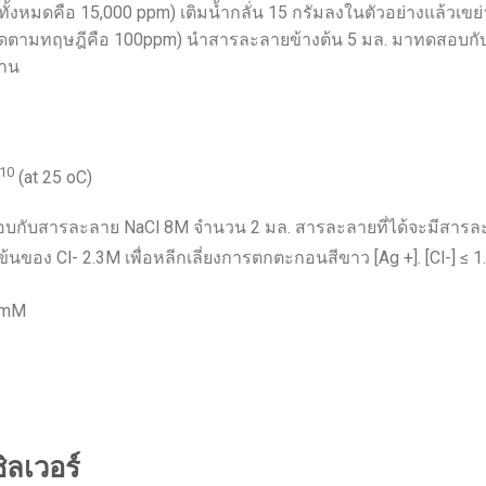
ทั้งหมดคือ 15,000 ppm) เติมน้ำกลั่น 15 กรัมลงในตัวอย่างแล้วเข
มดตามทฤษฎีคือ 100ppm) นำสารละลายข้างต้น 5 มล. มาทดสอบกับ
ฐาน
-10
(at 25 oC)
อบกับสารละลาย NaCl 8M จำนวน 2 มล. สารละลายที่ได้จะมีสาร
ของ Cl- 2.3M เพื่อหลีกเลี่ยงการตกตะกอนสีขาว [Ag +]. [Cl-] ≤ 1
mM
ลเวอร์