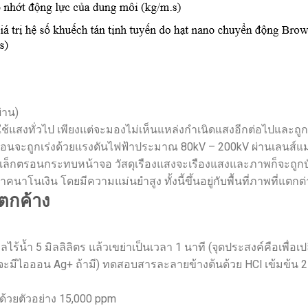
่าน)
ใช้แสงทั่วไป เพียงแต่จะมองไม่เห็นแหล่งกำเนิดแสงอีกต่อไปและถ
ตรอนจะถูกเร่งด้วยแรงดันไฟฟ้าประมาณ 80kV – 200kV ผ่านเลนส์แ
ออิเล็กตรอนกระทบหน้าจอ วัสดุเรืองแสงจะเรืองแสงและภาพก็จะถูกบ
นาโนเงิน โดยมีความแม่นยำสูง ทั้งนี้ขึ้นอยู่กับพื้นที่ภาพที่แต
ตกค้าง
ร้น้ำ 5 มิลลิลิตร แล้วเขย่าเป็นเวลา 1 นาที (จุดประสงค์คือเพื่อ
ะมีไอออน Ag+ ถ้ามี) ทดสอบสารละลายข้างต้นด้วย HCl เข้มข้น 2
้วยตัวอย่าง 15,000 ppm