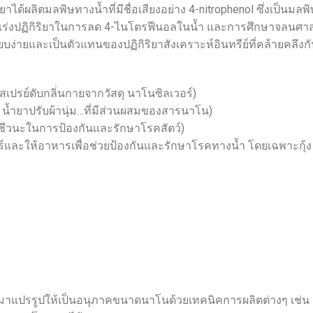
ผลิตมลพิษทางน้ำที่มีชื่อเสียงอย่าง 4-nitrophenol ซึ่งเป็นมลพิษทา
เร่งปฏิกิริยาในการลด 4-ไนโตรฟีนอลในน้ำ และการศึกษาจลนศาสต
รียบง่ายและเป็นตัวแทนของปฏิกิริยาสังเคราะห์อินทรีย์ที่คล้ายคลึงก
สเปรย์ดับกลิ่นกายจากวัสดุ นาโนซิลเวอร์)
า, น้ำยาปรับผ้านุ่ม…ที่มีส่วนผสมของสารนาโน)
ิชีวนะในการป้องกันและรักษาโรคสัตว์)
อร์และให้อาหารเพื่อช่วยป้องกันและรักษาโรคทางน้ำ โดยเฉพาะกุ
าแปรรูปให้เป็นอนุภาคขนาดนาโนด้วยเทคนิคการผลิตต่างๆ เช่น กา