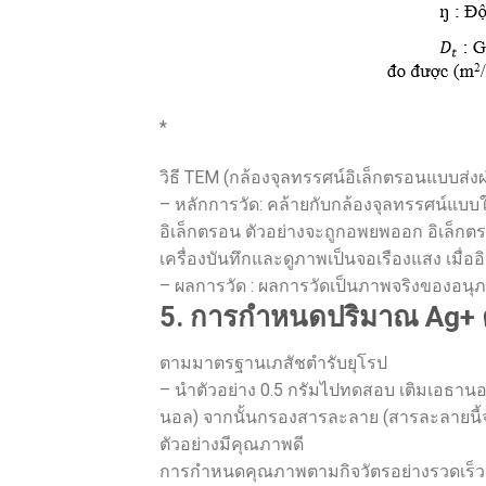
*
วิธี TEM (กล้องจุลทรรศน์อิเล็กตรอนแบบส่งผ
– หลักการวัด: คล้ายกับกล้องจุลทรรศน์แบบ
อิเล็กตรอน ตัวอย่างจะถูกอพยพออก อิเล็ก
เครื่องบันทึกและดูภาพเป็นจอเรืองแสง เมื่
– ผลการวัด : ผลการวัดเป็นภาพจริงของอนุภาค
5. การกำหนดปริมาณ Ag+ 
ตามมาตรฐานเภสัชตำรับยุโรป
– นำตัวอย่าง 0.5 กรัมไปทดสอบ เติมเอธานอลไ
นอล) จากนั้นกรองสารละลาย (สารละลายนี้จ
ตัวอย่างมีคุณภาพดี
การกำหนดคุณภาพตามกิจวัตรอย่างรวดเร็วด