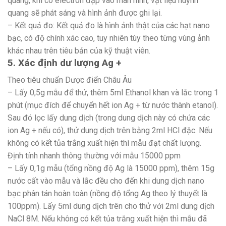
quang, khi có electron đập vào màn hình, vật liệu huỳnh
quang sẽ phát sáng và hình ảnh được ghi lại.
– Kết quả đo: Kết quả đo là hình ảnh thật của các hạt nano
bạc, có độ chính xác cao, tuy nhiên tùy theo từng vùng ảnh
khác nhau trên tiêu bản của kỹ thuật viên.
5. Xác định dư lượng Ag +
Theo tiêu chuẩn Dược điển Châu Âu
– Lấy 0,5g mẫu để thử, thêm 5ml Ethanol khan và lắc trong 1
phút (mục đích để chuyển hết ion Ag + từ nước thành etanol).
Sau đó lọc lấy dung dịch (trong dung dịch này có chứa các
ion Ag + nếu có), thử dung dịch trên bằng 2ml HCl đặc. Nếu
không có kết tủa trắng xuất hiện thì mẫu đạt chất lượng.
Định tính nhanh thông thường với mẫu 15000 ppm
– Lấy 0,1g mẫu (tổng nồng độ Ag là 15000 ppm), thêm 15g
nước cất vào mẫu và lắc đều cho đến khi dung dịch nano
bạc phân tán hoàn toàn (nồng độ tổng Ag theo lý thuyết là
100ppm). Lấy 5ml dung dịch trên cho thử với 2ml dung dịch
NaCl 8M. Nếu không có kết tủa trắng xuất hiện thì mẫu đã