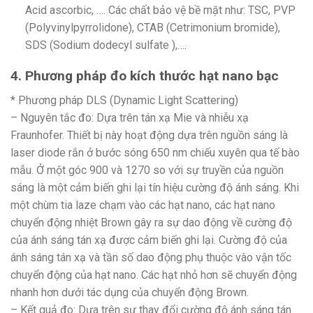
Acid ascorbic, …. Các chất bảo vệ bề mặt như: TSC, PVP
(Polyvinylpyrrolidone), CTAB (Cetrimonium bromide),
SDS (Sodium dodecyl sulfate ),….
4. Phương pháp đo kích thước hạt nano bạc
* Phương pháp DLS (Dynamic Light Scattering)
– Nguyên tắc đo: Dựa trên tán xạ Mie và nhiễu xạ
Fraunhofer. Thiết bị này hoạt động dựa trên nguồn sáng là
laser diode rắn ở bước sóng 650 nm chiếu xuyên qua tế bào
mẫu. Ở một góc 900 và 1270 so với sự truyền của nguồn
sáng là một cảm biến ghi lại tín hiệu cường độ ánh sáng. Khi
một chùm tia laze chạm vào các hạt nano, các hạt nano
chuyển động nhiệt Brown gây ra sự dao động về cường độ
của ánh sáng tán xạ được cảm biến ghi lại. Cường độ của
ánh sáng tán xạ và tần số dao động phụ thuộc vào vận tốc
chuyển động của hạt nano. Các hạt nhỏ hơn sẽ chuyển động
nhanh hơn dưới tác dụng của chuyển động Brown.
– Kết quả đo: Dựa trên sự thay đổi cường độ ánh sáng tán