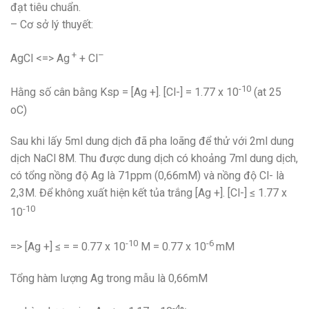
đạt tiêu chuẩn.
– Cơ sở lý thuyết:
+
–
AgCl <=> Ag
+ Cl
-10
Hằng số cân bằng Ksp = [Ag +]. [Cl-] = 1.77 x 10
(at 25
oC)
Sau khi lấy 5ml dung dịch đã pha loãng để thử với 2ml dung
dịch NaCl 8M. Thu được dung dịch có khoảng 7ml dung dịch,
có tổng nồng độ Ag là 71ppm (0,66mM) và nồng độ Cl- là
2,3M. Để không xuất hiện kết tủa trắng [Ag +]. [Cl-] ≤ 1.77 x
-10
10
-10
-6
=> [Ag +] ≤ = = 0.77 x 10
M = 0.77 x 10
mM
Tổng hàm lượng Ag trong mẫu là 0,66mM
-4