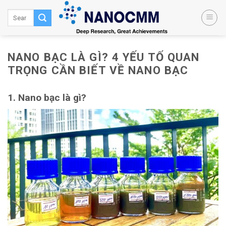
Skip
to
content
NANO BẠC LÀ GÌ? 4 YẾU TỐ QUAN
TRỌNG CẦN BIẾT VỀ NANO BẠC
1. Nano bạc là gì?