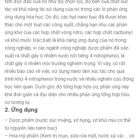
tính độc đáo của nó như độ chọn lọc, độ bền của chất xúc
tác và khả năng tái sử dụng của nó trong các lò phản ứng.
ứng dụng hóa học. Do đó, các hạt nano bạc đã được khai
thác cho một loạt các công suất, chẳng hạn như các phản
ứng khử của các hợp chất vòng nitro, các hợp chất cacbonyl
và khử muối. Đặc biệt là khả năng ứng dụng của nó trong
công nghiệp, vì các ngành công nghiệp dược phẩm đã sản
xuất ra chất gây ô nhiễm nước nổi tiếng 4-nitrophenol, là
chất gây ô nhiễm môi trường nghiêm trọng. Vì vậy, có rất
nhiều báo cáo về việc sử dụng nano làm xúc tác cho quá
trình khử 4-nitrophenol trong nước và nhiều nghiên cứu động
học liên quan. Dưới góc độ tổng hợp hữu cơ, phản ứng này
khá đơn giản và đại diện cho nhiều phản ứng tổng hợp hữu
cơ tương tự.
2. Ứng dụng
– Dược phẩm (nước súc miệng, xịt họng, xịt khử mùi cơ thể
từ nguyên liệu nano bạc)
– Hóa mỹ phẩm (Kem trị mụn, sữa rửa mặt, nước xả vải … có