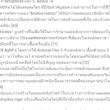
, P. aeruginosa และ S. aureus ได้
HDFa ไม่ได้แสดงผลใดๆ ที่มีนัยสำคัญต่อความสามารถในการมีชีว
กสารสกัดรากของ “Arnebia nobilis” ได้รับการทดสอบประสิทธิภาพ
พธ์เชิงบวกเนื่องจากมีศักยภาพในการต่อต้านแบคทีเรีย และนำเส
ินิก [69]
thoides” ถูกสร้างขึ้นเพื่อใช้ในการรักษาแผลหลังจากการตัดออกใ
งเคราะห์จาก Chrysanthemum morifolium ที่เติมลงในเจลอัลตราซา
ฤทธิ์ในการฆ่าเชื้อเครื่องมือ [71]
gNPs โดยการใช้ Acticoat Flex 3 กับเซลล์เพาะเลี้ยงตัวอ่อน 3 ม
ห็นว่า นาโนซิลเวอร์ ช่วยลดกิจกรรมของไมโตคอนเดรียได้อย่างมีนั
บูรณ์ของนิวเคลียสโดยไม่มีสัญญาณของการตาย [72]
โบรบลาสต์ไปเป็นไฟโบรบลาสต์และกระตุ้นการหดตัวของแผล จึงช่
รลดการอักเสบของแผลเนื่องจากการปรับการทำงานของตับและอวัย
นระหว่างการสมานแผลบนผิวหนังเนื่องมาจากผลดีของอนุภาคนาโน
4]
นังและการสร้างใหม่ของหนังกำพร้าในระหว่างการรักษาแผลส่ง
spergillus niger ปรับเปลี่ยนไซโตไคน์ที่เกี่ยวข้องกับการสมานแผลใ