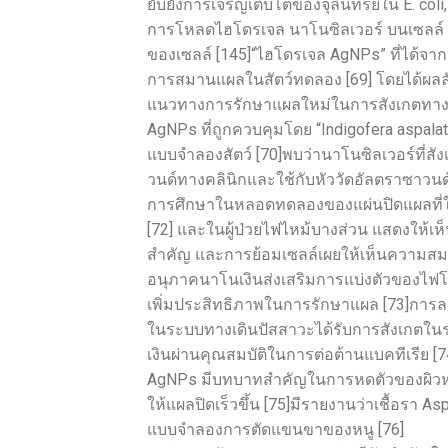
ยับยั้งการเจริญเติบโตของจุลินทรีย์ใน E. coli
การโหลดไฮโดรเจล นาโนซิลเวอร์ บนเซลล์ 
ของเซลล์ [145]“ไฮโดรเจล AgNPs” ที่ได้จา
การสมานแผลในสัตว์ทดลอง [69] โดยได้ผลลั
แนวทางการรักษาแผลใหม่ในการสังเกตทางคล
AgNPs ที่ถูกควบคุมโดย “Indigofera aspala
แบบจำลองสัตว์ [70]พบว่านาโนซิลเวอร์ที่สั
วนด์ทางคลินิกและใช้กับหัววัดอัลตราซาวนด์มี
การศึกษาในหลอดทดลองของแผ่นปิดแผลที่ใช้ A
[72] และในผู้ป่วยไฟไหม้บางส่วน แสดงให้เ
สำคัญ และการย้อมเซลล์เผยให้เห็นความสม
อนุภาคนาโนเงินส่งเสริมการแบ่งตัวของไฟ
เพิ่มประสิทธิภาพในการรักษาแผล [73]กา
ในระบบทางเดินปัสสาวะได้รับการสังเกตใ
เงินผ่านคุณสมบัติในการต่อต้านแบคทีเรีย [7
AgNPs มีบทบาทสำคัญในการหดตัวของผิวห
ให้แผลปิดเร็วขึ้น [75]มีรายงานว่าเชื้อรา A
แบบจำลองการตัดแขนขาของหนู [76]