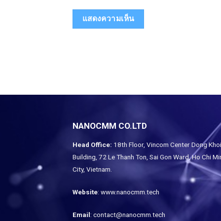
NANOCMM CO.LTD
Head Office:
18th Floor, Vincom Center Dong Kho
Building, 72 Le Thanh Ton, Sai Gon Ward, Ho Chi Mi
City, Vietnam.
Website
: www.nanocmm.tech
Email
: contact@nanocmm.tech