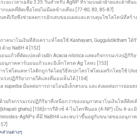
ะยะเวลาเฉลี่ย 3.35 วันสำหรับ AgNP ที่รวมบนผ้าฝ้ายและผ้าพัน
กแผลที่ติดเชื้อโดยไม่มีผลข้างเคียง [77-80, 83, 85-87]
บคทีเรียซึ่งช่วยลดการอักเสบของแผลและควบคุมไซโตไคน์ที่สร้า
นุภาคนาโนเงินที่สังเคราะห์โดยใช้ Kashayam, Guggulutiktham ได้ร
 ด้วย NaBH 4 [152]
แก้วที่ดัดแปลงด้วยฝัก Acacia nilotica แสดงกิจกรรมเร่งปฏิกิริยา
ับอนุภาคคาร์บอนแก้วและอิเล็กโทรด Ag โลหะ [153]
ารโฟโตแคทาไลติกถูกวัดโดยวิธีสเปกโตรโฟโตเมตริกโดยใช้ Ulv
เร่งปฏิกิริยาภายใต้แสงที่มองเห็นได้ [154]
sa superba มีผลต่อการถ่ายโอนอิเล็กตรอน และส่งผลต่อการย่อยส
ยกิจกรรมเร่งปฏิกิริยาที่เหนือกว่าของอนุภาคนาโนเงินโพลีดิสเพิ
 (khapali ghahu) [156]การรีดิวซ์ 4-ไนโตรฟีนอล (4-NP) เป็น 4-อะม
amnoides-AgNPs ที่มี NaBH4 และพบว่าขึ้นอยู่กับขนาดของอนุภาค
57]
คส่วนต่างๆ