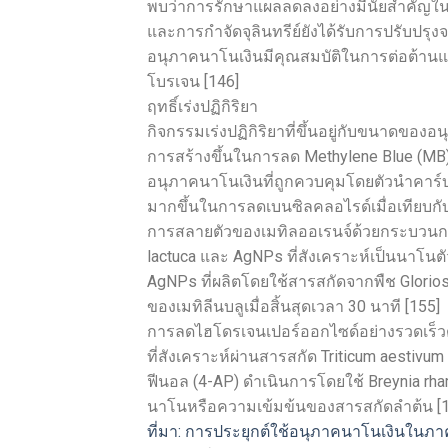
พบว่าการรักษาแผลลดลงอย่างมีนัยสำคัญในร
และการกำจัดจุลินทรีย์ยังได้รับการปรับปรุงจา
อนุภาคนาโนเงินมีคุณสมบัติในการต่อต้านแ
โบรเจน [146]
ฤทธิ์เร่งปฏิกิริยา
กิจกรรมเร่งปฏิกิริยาที่ขึ้นอยู่กับขนาดของอ
การสร้างขึ้นในการลด Methylene Blue (MB)
อนุภาคนาโนเงินที่ถูกควบคุมโดยตัวนำคาร์บอน
มากขึ้นในการลดเบนซิลคลอไรด์เมื่อเทียบก
การสลายตัวของเมทิลออเรนจ์ด้วยกระบวนก
lactuca และ AgNPs ที่สังเคราะห์เป็นนาโนตัว
AgNPs ที่ผลิตโดยใช้สารสกัดจากพืช Glorio
ของเมทิลีนบลูเมื่อสิ้นสุดเวลา 30 นาที [155]
การลดไฮโดรเจนเปอร์ออกไซด์อย่างรวดเร็วด้ว
ที่สังเคราะห์ผ่านสารสกัด Triticum aestivum
ฟีนอล (4-AP) ดำเนินการโดยใช้ Breynia rh
นาโนหรือความเข้มข้นของสารสกัดลำต้น [1
ที่มา: การประยุกต์ใช้อนุภาคนาโนเงินในภา