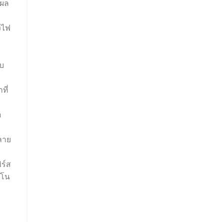
แผล
งไฟ
ับ
ที่
a
ลาย
ร์ส
ิโน