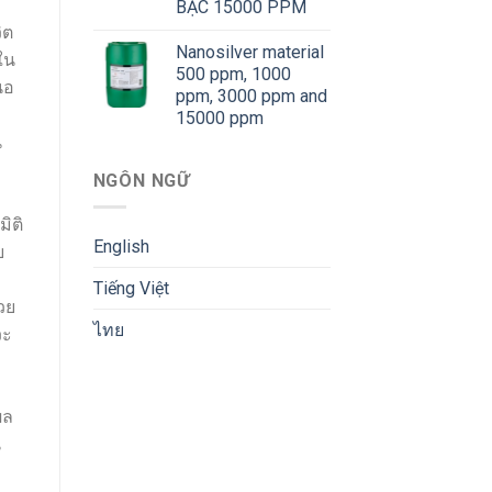
BẠC 15000 PPM
ิต
Nanosilver material
ใน
500 ppm, 1000
นอ
ppm, 3000 ppm and
15000 ppm
น
NGÔN NGỮ
ิติ
English
ย
Tiếng Việt
วย
ไทย
วะ
ผล
น