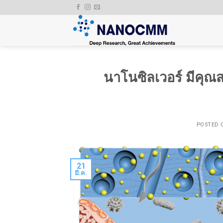
Skip
to
content
นาโนซิลเวอร์ มีคุณ
POSTED
21
มี.ค.