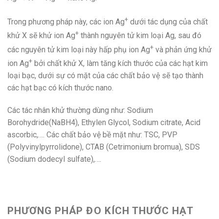
+
Trong phương pháp này, các ion Ag
dưới tác dụng của chất
+
khử X sẽ khử ion Ag
thành nguyên tử kim loại Ag, sau đó
+
các nguyên tử kim loại này hấp phụ ion Ag
và phản ứng khử
+
ion Ag
bởi chất khử X, làm tăng kích thước của các hạt kim
loại bạc, dưới sự có mặt của các chất bảo vệ sẽ tạo thành
các hạt bạc có kích thước nano.
Các tác nhân khử thường dùng như: Sodium
Borohydride(NaBH4), Ethylen Glycol, Sodium citrate, Acid
ascorbic,…. Các chất bảo vệ bề mặt như: TSC, PVP
(Polyvinylpyrrolidone), CTAB (Cetrimonium bromua), SDS
(Sodium dodecyl sulfate),….
PHƯƠNG PHÁP ĐO KÍCH THƯỚC HẠT