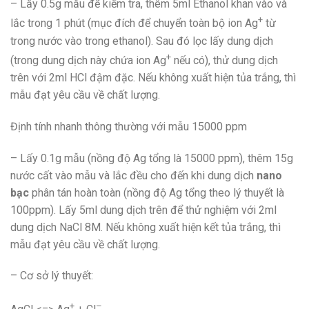
– Lấy 0.5g mẫu để kiểm tra, thêm 5ml Ethanol khan vào và
+
lắc trong 1 phút (mục đích để chuyển toàn bộ ion Ag
từ
trong nước vào trong ethanol). Sau đó lọc lấy dung dịch
+
(trong dung dịch này chứa ion Ag
nếu có), thử dung dịch
trên với 2ml HCl đậm đặc. Nếu không xuất hiện tủa trắng, thì
mẫu đạt yêu cầu về chất lượng.
Định tính nhanh thông thường với mẫu 15000 ppm
– Lấy 0.1g mẫu (nồng độ Ag tổng là 15000 ppm), thêm 15g
nước cất vào mẫu và lắc đều cho đến khi dung dịch
nano
bạc
phân tán hoàn toàn (nồng độ Ag tổng theo lý thuyết là
100ppm). Lấy 5ml dung dịch trên để thử nghiệm với 2ml
dung dịch NaCl 8M. Nếu không xuất hiện kết tủa trắng, thì
mẫu đạt yêu cầu về chất lượng.
– Cơ sở lý thuyết:
+
–