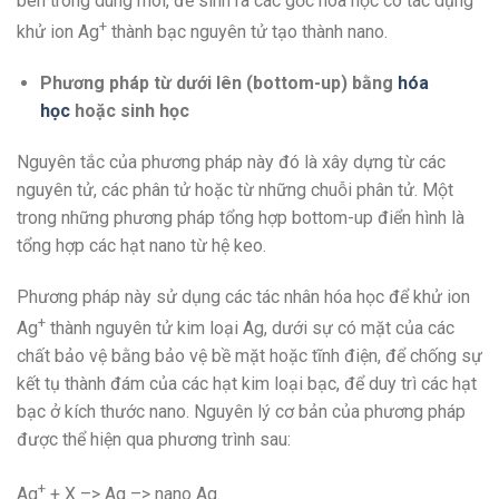
bên trong dung môi, để sinh ra các gốc hóa học có tác dụng
+
khử ion Ag
thành bạc nguyên tử tạo thành nano.
Phương pháp từ dưới lên (bottom-up) bằng
hóa
học
hoặc sinh học
Nguyên tắc của phương pháp này đó là xây dựng từ các
nguyên tử, các phân tử hoặc từ những chuỗi phân tử. Một
trong những phương pháp tổng hợp bottom-up điển hình là
tổng hợp các hạt nano từ hệ keo.
Phương pháp này sử dụng các tác nhân hóa học để khử ion
+
Ag
thành nguyên tử kim loại Ag, dưới sự có mặt của các
chất bảo vệ bằng bảo vệ bề mặt hoặc tĩnh điện, để chống sự
kết tụ thành đám của các hạt kim loại bạc, để duy trì các hạt
bạc ở kích thước nano. Nguyên lý cơ bản của phương pháp
được thể hiện qua phương trình sau:
+
Ag
+ X –> Ag –> nano Ag.