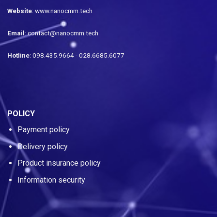
Website
: www.nanocmm.tech
Email
: contact@nanocmm.tech
Hotline
: 098.435.9664 - 028.6685.6077
POLICY
Payment policy
Delivery policy
Product insurance policy
Information security