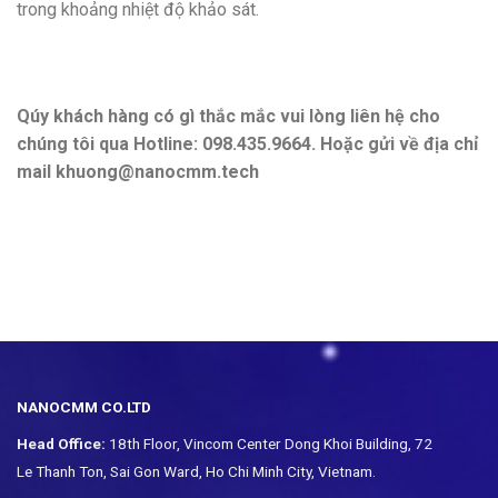
trong khoảng nhiệt độ khảo sát.
Qúy khách hàng có gì thắc mắc vui lòng liên hệ cho
chúng tôi qua Hotline: 098.435.9664. Hoặc gửi về địa chỉ
mail khuong@nanocmm.tech
NANOCMM CO.LTD
Head Office:
18th Floor, Vincom Center Dong Khoi Building, 72
Le Thanh Ton, Sai Gon Ward, Ho Chi Minh City, Vietnam.