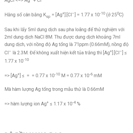
AgCl <=> Ag
+ Cl
+
–
-10
0
Hằng số cân bằng K
= [Ag
].[Cl
] = 1.77 x 10
(ở 25
C)
sp
Sau khi lấy 5ml dung dịch sau pha loãng để thử nghiệm với
2ml dung dịch NaCl 8M. Thu được dung dịch khoảng 7ml
dung dịch, với nồng độ Ag tổng là 71ppm (0.66mM), nồng độ
–
+
–
Cl
là 2.3M. Để không xuất hiện kết tủa trắng thì [Ag
].[Cl
] ≤
-10
1.77 x 10
+
-10
-6
=> [Ag
] ≤ = = 0.77 x 10
M = 0.77 x 10
mM
Mà hàm lượng Ag tổng trong mẫu thử là 0.66mM
+
-4
=> hàm lượng ion Ag
≤ 1.17 x 10
%