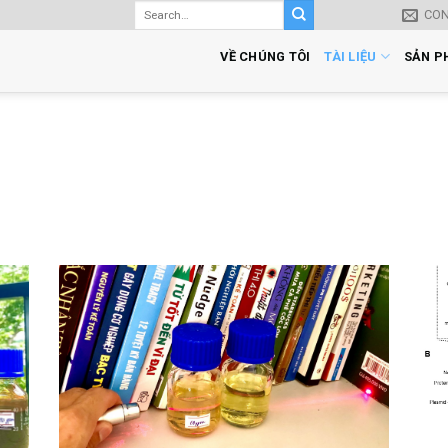
CO
VỀ CHÚNG TÔI
TÀI LIỆU
SẢN P