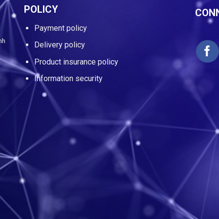
POLICY
CONN
Payment policy
i
nh
Delivery policy
Product insurance policy
Information security