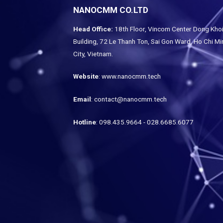
NANOCMM CO.LTD
Head Office:
18th Floor, Vincom Center Dong Kho
Building, 72 Le Thanh Ton, Sai Gon Ward, Ho Chi Mi
City, Vietnam.
Website
: www.nanocmm.tech
Email
: contact@nanocmm.tech
Hotline
: 098.435.9664 - 028.6685.6077