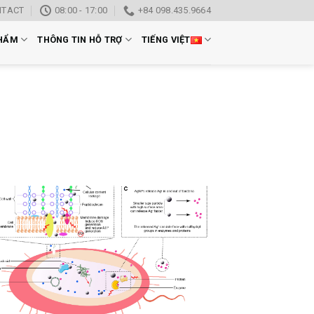
NTACT
08:00 - 17:00
+84 098.435.9664
HẨM
THÔNG TIN HỖ TRỢ
TIẾNG VIỆT