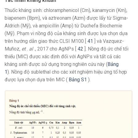
Tác nhân kháng khuẩn
Thuốc kháng sinh: chloramphenicol (Cm), kanamycin (Km),
biapenem (Bpm), và aztreonam (Azm) được lấy từ Sigma-
Aldrich (Mỹ), và ampicillin (Amp) từ Duchefa Biochemie
(Mỹ). Phạm vi nồng độ của kháng sinh được lựa chọn dựa
trên hướng dẫn giao thức CLSI M100 [
41
] và Vazquez-
Muñoz,
et
.
al
., 2017 cho AgNPs [
42
]. Nồng độ ức chế tối
thiểu (MIC) được xác định đối với AgNPs và tất cả các
kháng sinh được sử dụng trong nghiên cứu này (
Bảng
1
). Nồng độ sublethal cho các xét nghiệm hiệu ứng tổ hợp
được lựa chọn dựa trên MIC (
Bảng S1
).