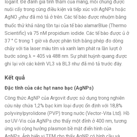
logarit. Để đánh giá tính thấm của màng, mỗi chủng được
nuôi cấy trong cùng điều kiện và tiếp xúc với AgNPs hoặc
AgNO
như đã mô tả ở trên. Các tế bào được nhuộm bằng
3
thuốc thử khả năng tồn tại của tế bào alamarBlue (Thermo
Scientific) và 75 nM propidium iodide. Các tế bào được ủ ở
37 ° C trong 1 giờ và được phân tích bằng phép đo dòng
chảy với tia laser màu tím và xanh lam phát ra lần lượt ở
bước sóng λ = 405 và 488 nm. Sự phát huỳnh quang được
ghi lại với các kênh VL3 và BL3 như đã mô tả trước đây.
Kết quả
Đặc tính của các hạt nano bạc (AgNPs)
Công thức AgNP của Argovit được sử dụng trong nghiên
cứu này chứa 1,2% bạc kim loại được ổn định với 18,8%
polyvinylpyrolidone (PVP) trong nước (Vector-Vita Ltd). Hồ
sơ UV-Vis của AgNPs cho thấy một đỉnh ở 400 nm, tương
ứng với cộng hưởng plasmon bề mặt điển hình của
AgNPs. Ảnh hiển vi TEM cho thấy AgNP có hình cầu và