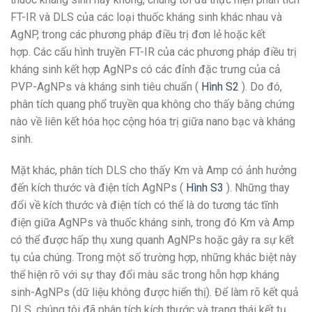
FT-IR và DLS của các loại thuốc kháng sinh khác nhau và
AgNP, trong các phương pháp điều trị đơn lẻ hoặc kết
hợp. Các cấu hình truyền FT-IR của các phương pháp điều trị
kháng sinh kết hợp AgNPs có các đỉnh đặc trưng của cả
PVP-AgNPs và kháng sinh tiêu chuẩn (
Hình S2
). Do đó,
phân tích quang phổ truyền qua không cho thấy bằng chứng
nào về liên kết hóa học cộng hóa trị giữa nano bạc và kháng
sinh.
Mặt khác, phân tích DLS cho thấy Km và Amp có ảnh hưởng
đến kích thước và điện tích AgNPs (
Hình S3
). Những thay
đổi về kích thước và điện tích có thể là do tương tác tĩnh
điện giữa AgNPs và thuốc kháng sinh, trong đó Km và Amp
có thể được hấp thụ xung quanh AgNPs hoặc gây ra sự kết
tụ của chúng. Trong một số trường hợp, những khác biệt này
thể hiện rõ với sự thay đổi màu sắc trong hỗn hợp kháng
sinh-AgNPs (dữ liệu không được hiển thị). Để làm rõ kết quả
DLS, chúng tôi đã phân tích kích thước và trạng thái kết tụ