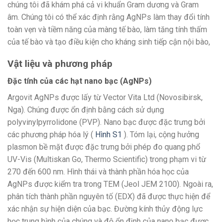
chúng tôi đã khám phá cả vi khuẩn Gram dương và Gram
âm. Chúng tôi có thể xác định rằng AgNPs làm thay đổi tính
toàn vẹn và tiềm năng của màng tế bào, làm tăng tính thấm
của tế bào và tạo điều kiện cho kháng sinh tiếp cận nội bào,
Vật liệu và phương pháp
Đặc tính của các hạt nano bạc (AgNPs)
Argovit AgNPs được lấy từ Vector Vita Ltd (Novosibirsk,
Nga). Chúng được ổn định bằng cách sử dụng
polyvinylpyrrolidone (PVP). Nano bạc được đặc trưng bởi
các phương pháp hóa lý (
Hình S1
). Tóm lại, cộng hưởng
plasmon bề mặt được đặc trưng bởi phép đo quang phổ
UV-Vis (Multiskan Go, Thermo Scientific) trong phạm vi từ
270 đến 600 nm. Hình thái và thành phần hóa học của
AgNPs được kiểm tra trong TEM (Jeol JEM 2100). Ngoài ra,
phân tích thành phần nguyên tố (EDX) đã được thực hiện để
xác nhận sự hiện diện của bạc. Đường kính thủy động lực
học trung bình của chúng và độ ổn định của nano bạc được