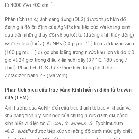
-1
từ 4000 đến 400 cm
.
Phân tích tán xạ ánh sáng động (DLS) được thực hiện để
đánh giá độ ổn định của AgNPs khi tiếp xúc với kháng sinh
dựa trên những thay đổi về sự kết tụ (đường kính thủy động)
-1
và điện tích (thế Z). AgNPs (50 μg.mL
) trộn với kháng sinh
-1
(100 μg.mL
) được pha loãng trong nước khử ion và đo ở 0
giờ và 24 giờ, trong điều kiện nuôi cấy (37 ° C, 180 vòng /
phút). Phân tích DLS được thực hiện trong hệ thống
Zetasizer Nano ZS (Malvern).
Phân tích siêu cấu trúc bằng Kính hiển vi điện tử truyền
qua (TEM)
Ảnh hưởng của AgNP đến cấu trúc thành tế bào vi khuẩn và
khả năng tích lũy sinh học của chúng được đánh giá bằng
kính hiển vi điện tử.
E
.
coli
,
S
.
aureus
,
S
. Typhimurium
và
B
.
subtilis
được tiếp xúc với nồng độ dưới mức gây chết
-1