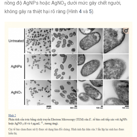
nồng độ AgNPs hoặc AgNO
dưới mức gây chết người,
3
không gây ra thiệt hại rõ ràng (Hình
​ 4
và
​5
).