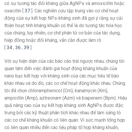
có sự tương tác đối kháng giữa AgNPs và amoxicillin hoặc
oxacillin [
37
]. Các nghiên cứu tập trung vào cơ chế hoạt
động của sự kết hợp NPs-kháng sinh đã gợi ý rằng sự cải
thiện hoạt tính kháng khuẩn có thể là do tương tác hóa học
của chúng, tuy nhiên, cơ chế phân tử cơ bản của tác dụng,
hiệp đồng hoặc đối kháng, vẫn cần được làm rõ
[
34
,
36
,
39
].
Với sự hiện diện của các báo cáo trái ngược nhau, chúng tôi
quan tâm đến việc đánh giá hoạt động kháng khuẩn của
nano bạc kết hợp với kháng sinh của các mục tiêu tế bào
khác nhau và do đó, các cơ chế hoạt động khác nhau. Chúng
tôi đã chọn chloramphenicol (Cm), kanamycin (Km),
ampicillin (Amp), aztreonam (Azm) và biapenem (Bpm). Hiệu
quả nâng cao của sự kết hợp kháng sinh AgNPs được đặc
trưng bởi các kỹ thuật phân tích khác nhau để làm sáng tỏ
các cơ chế kháng khuẩn có liên quan. Vì sức mạnh tổng hợp
có liên quan nhiều đến các liệu pháp tổ hợp kháng khuẩn,