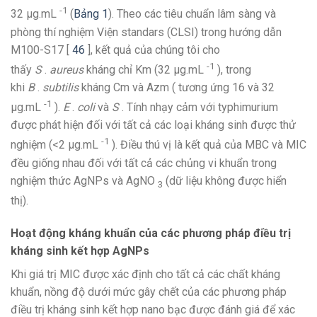
-1
32 μg.mL
(
Bảng 1
). Theo các tiêu chuẩn lâm sàng và
phòng thí nghiệm Viện standars (CLSI) trong hướng dẫn
M100-S17 [
46
], kết quả của chúng tôi cho
-1
thấy
S
.
aureus
kháng chỉ Km (32 μg.mL
), trong
khi
B
.
subtilis
kháng Cm và Azm ( tương ứng 16 và 32
-1
μg.mL
).
E
.
coli
và
S
. Tính nhạy cảm với typhimurium
được phát hiện đối với tất cả các loại kháng sinh được thử
-1
nghiệm (<2 μg.mL
). Điều thú vị là kết quả của MBC và MIC
đều giống nhau đối với tất cả các chủng vi khuẩn trong
nghiệm thức AgNPs và AgNO
(dữ liệu không được hiển
3
thị).
Hoạt động kháng khuẩn của các phương pháp điều trị
kháng sinh kết hợp AgNPs
Khi giá trị MIC được xác định cho tất cả các chất kháng
khuẩn, nồng độ dưới mức gây chết của các phương pháp
điều trị kháng sinh kết hợp nano bạc được đánh giá để xác