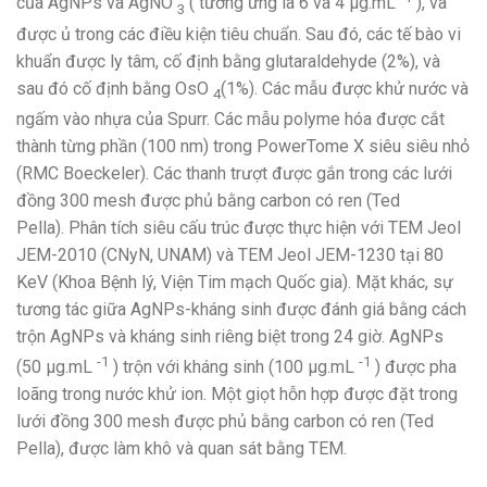
của AgNPs và AgNO
( tương ứng là 6 và 4 μg.mL
), và
3
được ủ trong các điều kiện tiêu chuẩn. Sau đó, các tế bào vi
khuẩn được ly tâm, cố định bằng glutaraldehyde (2%), và
sau đó cố định bằng OsO
(1%). Các mẫu được khử nước và
4
ngấm vào nhựa của Spurr. Các mẫu polyme hóa được cắt
thành từng phần (100 nm) trong PowerTome X siêu siêu nhỏ
(RMC Boeckeler). Các thanh trượt được gắn trong các lưới
đồng 300 mesh được phủ bằng carbon có ren (Ted
Pella). Phân tích siêu cấu trúc được thực hiện với TEM Jeol
JEM-2010 (CNyN, UNAM) và TEM Jeol JEM-1230 tại 80
KeV (Khoa Bệnh lý, Viện Tim mạch Quốc gia). Mặt khác, sự
tương tác giữa AgNPs-kháng sinh được đánh giá bằng cách
trộn AgNPs và kháng sinh riêng biệt trong 24 giờ. AgNPs
-1
-1
(50 μg.mL
) trộn với kháng sinh (100 μg.mL
) được pha
loãng trong nước khử ion. Một giọt hỗn hợp được đặt trong
lưới đồng 300 mesh được phủ bằng carbon có ren (Ted
Pella), được làm khô và quan sát bằng TEM.