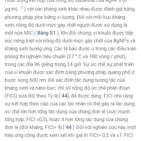
Hoạt động kết hợp của nồng độ sublethal của AgNPs (6
-1
μg.mL
) với các kháng sinh khác nhau được đánh giá bằng
phương pháp pha loãng vi lượng. Đối với mỗi loại kháng
sinh, nồng độ dưới mức gây chết người được sử dụng là
một nửa MIC (
Bảng S1
). Khi đối chứng, vi khuẩn được tiếp
xúc riêng biệt với nồng độ dưới mức gây chết của AgNPs và
kháng sinh tương ứng. Các tế bào được ủ trong các điều kiện
phòng thí nghiệm tiêu chuẩn (37 ° C và 180 vòng / phút),
trong các đĩa 96 giếng trong 24 giờ. Sự ức chế sự phát triển
của vi khuẩn được xác định bằng phương pháp quang phổ ở
bước sóng 600 nm. Để xác định tác dụng tương tác của
kháng sinh và nano bạc, chỉ số nồng độ ức chế phân đoạn
(FICI) sửa đổi theo Tỷ lệ [
44
], đã được dùng. FICI cho rằng
sự kết hợp theo cặp của các tác nhân có thể gây ra tác dụng
ức chế lớn hơn tổng tác dụng của chúng đơn lẻ (sức mạnh
tổng hợp; FICI ≤0,5), hoặc ít hơn tổng tác dụng của chúng
đơn lẻ (đối kháng; FICI> 4) [
44
]. Đối với nghiên cứu này, một
hiệu ứng cộng được xem xét khi giá trị FICI> 0,5 và ≤1. FICI