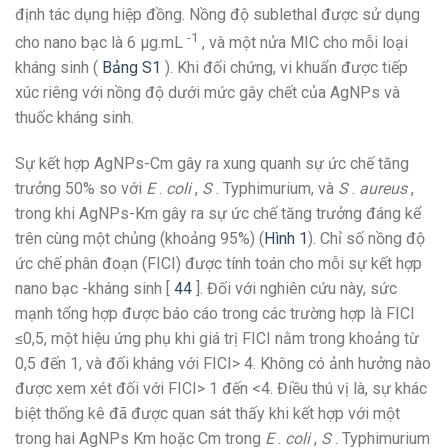
định tác dụng hiệp đồng. Nồng độ sublethal được sử dụng
-1
cho nano bạc là 6 μg.mL
, và một nửa MIC cho mỗi loại
kháng sinh (
Bảng S1
). Khi đối chứng, vi khuẩn được tiếp
xúc riêng với nồng độ dưới mức gây chết của AgNPs và
thuốc kháng sinh.
Sự kết hợp AgNPs-Cm gây ra xung quanh sự ức chế tăng
trưởng 50% so với
E
.
coli
,
S
. Typhimurium, và
S
.
aureus
,
trong khi AgNPs-Km gây ra sự ức chế tăng trưởng đáng kể
trên cùng một chủng (khoảng 95%) (
Hình 1
). Chỉ số nồng độ
ức chế phân đoạn (FICI) được tính toán cho mỗi sự kết hợp
nano bạc -kháng sinh [
44
]. Đối với nghiên cứu này, sức
mạnh tổng hợp được báo cáo trong các trường hợp là FICI
≤0,5, một hiệu ứng phụ khi giá trị FICI nằm trong khoảng từ
0,5 đến 1, và đối kháng với FICI> 4. Không có ảnh hưởng nào
được xem xét đối với FICI> 1 đến <4. Điều thú vị là, sự khác
biệt thống kê đã được quan sát thấy khi kết hợp với một
trong hai AgNPs Km hoặc Cm trong
E
.
coli
,
S
. Typhimurium