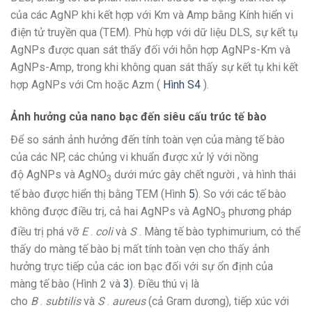
của các AgNP khi kết hợp với Km và Amp bằng Kính hiển vi
điện tử truyền qua (TEM). Phù hợp với dữ liệu DLS, sự kết tụ
AgNPs được quan sát thấy đối với hỗn hợp AgNPs-Km và
AgNPs-Amp, trong khi không quan sát thấy sự kết tụ khi kết
hợp AgNPs với Cm hoặc Azm (
Hình S4
).
Ảnh hưởng của nano bạc đến siêu cấu trúc tế bào
Để so sánh ảnh hưởng đến tính toàn vẹn của màng tế bào
của các NP, các chủng vi khuẩn được xử lý với nồng
độ AgNPs và AgNO
dưới mức gây chết người , và hình thái
3
tế bào được hiển thị bằng TEM (Hình
5
). So với các tế bào
không được điều trị, cả hai AgNPs và AgNO
phương pháp
3
điều trị phá vỡ
E
.
coli
và
S
. Màng tế bào typhimurium, có thể
thấy do màng tế bào bị mất tính toàn vẹn cho thấy ảnh
hưởng trực tiếp của các ion bạc đối với sự ổn định của
màng tế bào (Hình​ 2 và
3
). Điều thú vị là
cho
B
.
subtilis
và
S
.
aureus
(cả Gram dương), tiếp xúc với