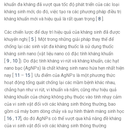
khuẩn đa kháng đã vượt qua tốc độ phát triển của các loại
kháng sinh mới; do đó, việc tạo ra các phương pháp điều trị
kháng khuẩn mới và hiệu quả là rất quan trọng [
8
].
Các chiến lược để duy trì hiệu quả của kháng sinh đã được
khuyến nghị [
5
]. Một trong những giải pháp thay thế để
chống lại các sinh vật đa kháng thuốc là sử dụng thuốc
kháng sinh nano (vật liệu nano có đặc tính kháng khuẩn
[
9
,
10
]). Do đặc tính kháng vi-rút và kháng khuẩn, các hạt
nano bạc (AgNPs) là chất kháng sinh nano hứa hẹn nhất hiện
nay [
11
–
15
]. Ưu điểm của AgNPs là một phương thức
hoạt động tổng quát chống lại các mầm bệnh khác nhau,
chẳng hạn như vi rút, vi khuẩn và nấm; cũng như hiệu quả
kháng khuẩn của chúng không phụ thuộc vào tính nhạy cảm
của vi sinh vật đối với các kháng sinh thông thường, bao
gồm cả máy bơm dòng chảy và sự hình thành màng sinh học
[
16
,
17
], do đó AgNPs có thể vượt qua khả năng đề kháng
của vi sinh vật đối với các kháng sinh thông thường