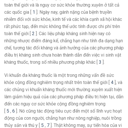
toàn thế giới và là nguy cơ sức khỏe thường xuyên ở tất cả
các quốc gia [
1
]. Ngày nay, gánh nặng của bệnh truyền
nhiễm đối với sức khỏe, kinh tế và các khía cạnh xã hội khác
rất phức tạp, đến mức không thể ước tính được chi phí trên
toàn thế giới [
2
]. Các liệu pháp kháng sinh hiện nay có
những nhược điểm đáng kể, chẳng hạn như tính đa dạng hạn
chế, tương tác đối kháng và ảnh hưởng của các phương pháp
điều trị kháng sinh chưa hoàn thành dẫn đến việc vi sinh vật
kháng thuốc, trong số nhiều phương pháp khác [
3
].
Vi khuẩn đa kháng thuốc là một trong những vấn đề sức
khỏe cộng đồng nghiêm trọng nhất trên toàn thế giới [
4
], và
các chủng vi khuẩn kháng thuốc mới thường xuyên xuất hiện
làm giảm hiệu quả của các phương pháp điều trị hiện tại, dẫn
đến các nguy cơ sức khỏe cộng đồng nghiêm trọng
[
5
,
6
]. Nó cũng tác động tiêu cực đến một số lĩnh vực hoạt
động của con người, chẳng hạn như nông nghiệp, nuôi trồng
thủy sản và thú y [
5
,
7
]. Thật không may, sự tiến hóa của vi