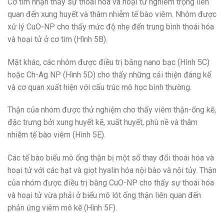
Cơ tim nhận thấy sự thoái hóa và hoại tử nghiêm trọng liên
quan đến xung huyết và thâm nhiễm tế bào viêm. Nhóm được
xử lý CuO-NP cho thấy mức độ nhẹ đến trung bình thoái hóa
và hoại tử ở cơ tim (Hình 5B).
Mặt khác, các nhóm được điều trị bằng nano bạc (Hình 5C)
hoặc Ch-Ag NP (Hình 5D) cho thấy những cải thiện đáng kể
và cơ quan xuất hiện với cấu trúc mô học bình thường.
Thận của nhóm được thử nghiệm cho thấy viêm thận-ống kẽ,
đặc trưng bởi xung huyết kẽ, xuất huyết, phù nề và thâm
nhiễm tế bào viêm (Hình 5E).
Các tế bào biểu mô ống thận bị một số thay đổi thoái hóa và
hoại tử với các hạt và giọt hyalin hóa nội bào và nội tủy. Thận
của nhóm được điều trị bằng CuO-NP cho thấy sự thoái hóa
và hoại tử vừa phải ở biểu mô lót ống thận liên quan đến
phản ứng viêm mô kẽ (Hình 5F).