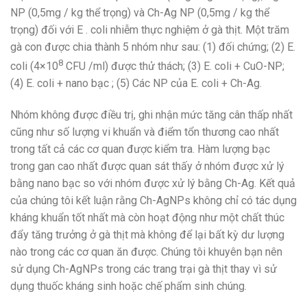
NP (0,5mg / kg thể trọng) và Ch-Ag NP (0,5mg / kg thể
trọng) đối với E . coli nhiễm thực nghiệm ở gà thịt. Một trăm
gà con được chia thành 5 nhóm như sau: (1) đối chứng; (2) E.
8
coli (4×10
CFU /ml) được thử thách; (3) E. coli + CuO-NP;
(4) E. coli + nano bạc ; (5) Các NP của E. coli + Ch-Ag.
Nhóm không được điều trị, ghi nhận mức tăng cân thấp nhất
cũng như số lượng vi khuẩn và điểm tổn thương cao nhất
trong tất cả các cơ quan được kiểm tra. Hàm lượng bạc
trong gan cao nhất được quan sát thấy ở nhóm được xử lý
bằng nano bạc so với nhóm được xử lý bằng Ch-Ag. Kết quả
của chúng tôi kết luận rằng Ch-AgNPs không chỉ có tác dụng
kháng khuẩn tốt nhất mà còn hoạt động như một chất thúc
đẩy tăng trưởng ở gà thịt mà không để lại bất kỳ dư lượng
nào trong các cơ quan ăn được. Chúng tôi khuyên bạn nên
sử dụng Ch-AgNPs trong các trang trại gà thịt thay vì sử
dụng thuốc kháng sinh hoặc chế phẩm sinh chúng.