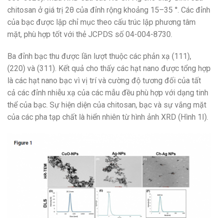
chitosan ở giá trị 2θ của đỉnh rộng khoảng 15–35 °. Các đỉnh
của bạc được lập chỉ mục theo cấu trúc lập phương tâm
mặt, phù hợp tốt với thẻ JCPDS số 04-004-8730.
Ba đỉnh bạc thu được lần lượt thuộc các phản xạ (111),
(220) và (311). Kết quả cho thấy các hạt nano được tổng hợp
là các hạt nano bạc vì vị trí và cường độ tương đối của tất
cả các đỉnh nhiễu xạ của các mẫu đều phù hợp với dạng tinh
thể của bạc. Sự hiện diện của chitosan, bạc và sự vắng mặt
của các pha tạp chất là hiển nhiên từ hình ảnh XRD (Hình 1I).