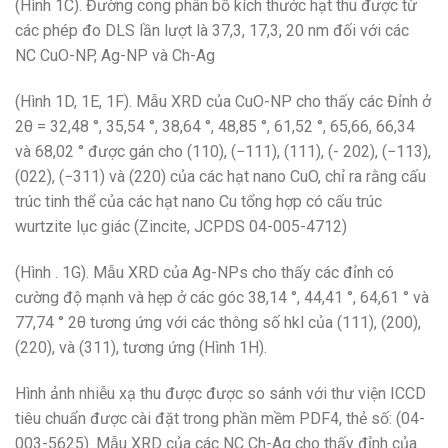
(Hình 1C). Đường cong phân bố kích thước hạt thu được từ
các phép đo DLS lần lượt là 37,3, 17,3, 20 nm đối với các
NC CuO-NP, Ag-NP và Ch-Ag
(Hình 1D, 1E, 1F). Mẫu XRD của CuO-NP cho thấy các Đỉnh ở
2θ = 32,48 °, 35,54 °, 38,64 °, 48,85 °, 61,52 °, 65,66, 66,34
và 68,02 ° được gán cho (110), (−111), (111), (- 202), (−113),
(022), (−311) và (220) của các hạt nano CuO, chỉ ra rằng cấu
trúc tinh thể của các hạt nano Cu tổng hợp có cấu trúc
wurtzite lục giác (Zincite, JCPDS 04-005-4712)
(Hình . 1G). Mẫu XRD của Ag-NPs cho thấy các đỉnh có
cường độ mạnh và hẹp ở các góc 38,14 °, 44,41 °, 64,61 ° và
77,74 ° 2θ tương ứng với các thông số hkl của (111), (200),
(220), và (311), tương ứng (Hình 1H).
Hình ảnh nhiễu xạ thu được được so sánh với thư viện ICCD
tiêu chuẩn được cài đặt trong phần mềm PDF4, thẻ số: (04-
003-5625). Mẫu XRD của các NC Ch-Ag cho thấy đỉnh của