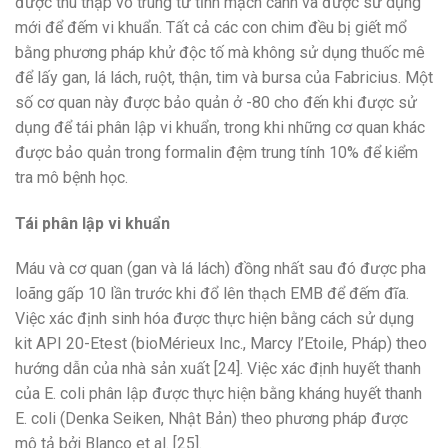
được thu thập vô trùng từ tĩnh mạch cánh và được sử dụng
mới để đếm vi khuẩn. Tất cả các con chim đều bị giết mổ
bằng phương pháp khử độc tố mà không sử dụng thuốc mê
để lấy gan, lá lách, ruột, thận, tim và bursa của Fabricius. Một
số cơ quan này được bảo quản ở -80 cho đến khi được sử
dụng để tái phân lập vi khuẩn, trong khi những cơ quan khác
được bảo quản trong formalin đệm trung tính 10% để kiểm
tra mô bệnh học.
Tái phân lập vi khuẩn
Máu và cơ quan (gan và lá lách) đồng nhất sau đó được pha
loãng gấp 10 lần trước khi đổ lên thạch EMB để đếm đĩa.
Việc xác định sinh hóa được thực hiện bằng cách sử dụng
kit API 20-Etest (bioMérieux Inc., Marcy l’Etoile, Pháp) theo
hướng dẫn của nhà sản xuất [24]. Việc xác định huyết thanh
của E. coli phân lập được thực hiện bằng kháng huyết thanh
E. coli (Denka Seiken, Nhật Bản) theo phương pháp được
mô tả bởi Blanco et al. [25].