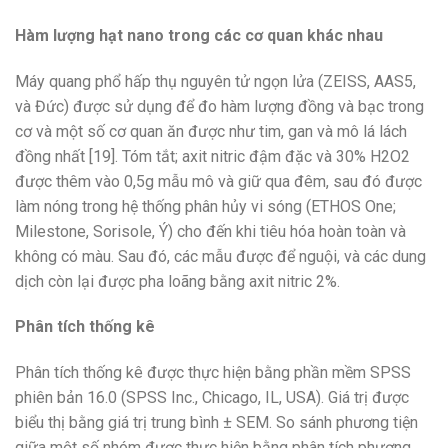
Hàm lượng hạt nano trong các cơ quan khác nhau
Máy quang phổ hấp thụ nguyên tử ngọn lửa (ZEISS, AAS5,
và Đức) được sử dụng để đo hàm lượng đồng và bạc trong
cơ và một số cơ quan ăn được như tim, gan và mô lá lách
đồng nhất [19]. Tóm tắt; axit nitric đậm đặc và 30% H2O2
được thêm vào 0,5g mẫu mô và giữ qua đêm, sau đó được
làm nóng trong hệ thống phân hủy vi sóng (ETHOS One;
Milestone, Sorisole, Ý) cho đến khi tiêu hóa hoàn toàn và
không có màu. Sau đó, các mẫu được để nguội, và các dung
dịch còn lại được pha loãng bằng axit nitric 2%.
Phân tích thống kê
Phân tích thống kê được thực hiện bằng phần mềm SPSS
phiên bản 16.0 (SPSS Inc., Chicago, IL, USA). Giá trị được
biểu thị bằng giá trị trung bình ± SEM. So sánh phương tiện
giữa một số nhóm được thực hiện bằng phân tích phương