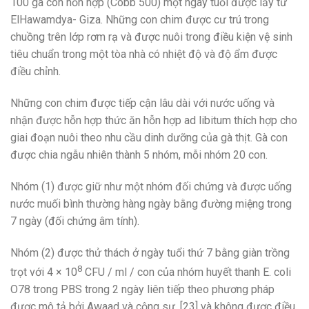
100 gà con hỗn hợp (Cobb 500) một ngày tuổi được lấy từ
ElHawamdya- Giza. Những con chim được cư trú trong
chuồng trên lớp rơm rạ và được nuôi trong điều kiện vệ sinh
tiêu chuẩn trong một tòa nhà có nhiệt độ và độ ẩm được
điều chỉnh.
Những con chim được tiếp cận lâu dài với nước uống và
nhận được hỗn hợp thức ăn hỗn hợp ad libitum thích hợp cho
giai đoạn nuôi theo nhu cầu dinh dưỡng của gà thịt. Gà con
được chia ngẫu nhiên thành 5 nhóm, mỗi nhóm 20 con.
Nhóm (1) được giữ như một nhóm đối chứng và được uống
nước muối bình thường hàng ngày bằng đường miệng trong
7 ngày (đối chứng âm tính).
Nhóm (2) được thử thách ở ngày tuổi thứ 7 bằng giàn trồng
8
trọt với 4 × 10
CFU / ml / con của nhóm huyết thanh E. coli
O78 trong PBS trong 2 ngày liên tiếp theo phương pháp
được mô tả bởi Awaad và cộng sự, [23] và không được điều