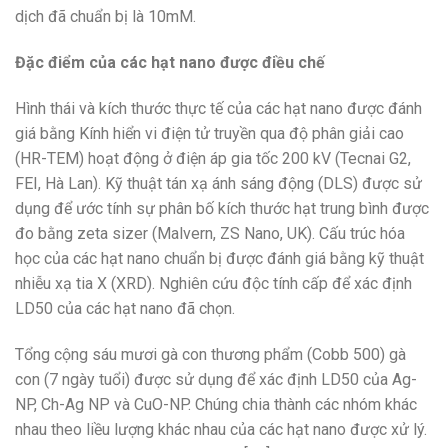
dịch đã chuẩn bị là 10mM.
Đặc điểm của các hạt nano được điều chế
Hình thái và kích thước thực tế của các hạt nano được đánh
giá bằng Kính hiển vi điện tử truyền qua độ phân giải cao
(HR-TEM) hoạt động ở điện áp gia tốc 200 kV (Tecnai G2,
FEI, Hà Lan). Kỹ thuật tán xạ ánh sáng động (DLS) được sử
dụng để ước tính sự phân bố kích thước hạt trung bình được
đo bằng zeta sizer (Malvern, ZS Nano, UK). Cấu trúc hóa
học của các hạt nano chuẩn bị được đánh giá bằng kỹ thuật
nhiễu xạ tia X (XRD). Nghiên cứu độc tính cấp để xác định
LD50 của các hạt nano đã chọn.
Tổng cộng sáu mươi gà con thương phẩm (Cobb 500) gà
con (7 ngày tuổi) được sử dụng để xác định LD50 của Ag-
NP, Ch-Ag NP và CuO-NP. Chúng chia thành các nhóm khác
nhau theo liều lượng khác nhau của các hạt nano được xử lý.