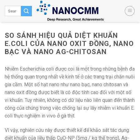
Skip
to
content
SO SÁNH HIỆU QUẢ DIỆT KHUẨN
E.COLI CỦA NANO OXIT ĐỒNG, NANO
BẠC VÀ NANO AG-CHITOSAN
Nhiễm Escherichia coli được coi là một trong những bệnh đa
hệ thống quan trọng nhất về kinh tế ở các trang trại chăn nuôi
gia cầm. Một số hạt nano như nano bạc, nano chitosan và
nano oxit đồng được biết là có độc tính cao đối với một số
vi khuẩn. Tuy nhiên, không có dữ liệu nào liên quan đến thành
công của chúng trong việc chống lại sự lây nhiễm vi khuẩn E.
coli thực nghiệm in vivo ở gà thịt.
Vì vậy, nghiên cứu này được thiết kế để khảo sát tác dụng
diệt khuẩn của liều thấp CuO-NP (5mg / kg thể trọng), Ag-