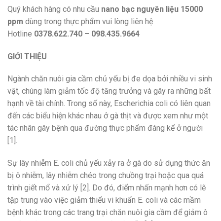
Quý khách hàng có nhu cầu
nano bạc nguyên liệu 15000
ppm
dùng trong thực phẩm vui lòng liên hệ
Hotline
0378.622.740 – 098.435.9664
GIỚI THIỆU
Ngành chăn nuôi gia cầm chủ yếu bị đe dọa bởi nhiều vi sinh
vật, chúng làm giảm tốc độ tăng trưởng và gây ra những bất
hạnh về tài chính. Trong số này, Escherichia coli có liên quan
đến các biểu hiện khác nhau ở gà thịt và được xem như một
tác nhân gây bệnh qua đường thực phẩm đáng kể ở người
[1].
Sự lây nhiễm E. coli chủ yếu xảy ra ở gà do sử dụng thức ăn
bị ô nhiễm, lây nhiễm chéo trong chuồng trại hoặc qua quá
trình giết mổ và xử lý [2]. Do đó, điểm nhấn mạnh hơn có lẽ
tập trung vào việc giảm thiểu vi khuẩn E. coli và các mầm
bệnh khác trong các trang trại chăn nuôi gia cầm để giảm ô