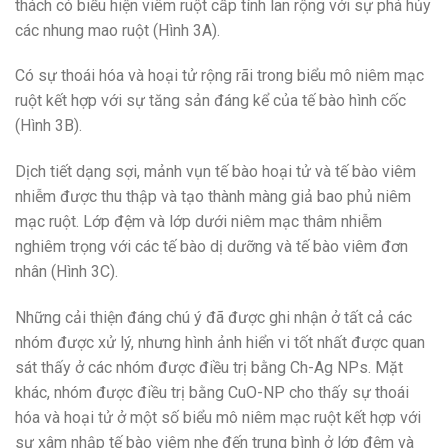
thách có biểu hiện viêm ruột cấp tính lan rộng với sự phá hủy
các nhung mao ruột (Hình 3A).
Có sự thoái hóa và hoại tử rộng rãi trong biểu mô niêm mạc
ruột kết hợp với sự tăng sản đáng kể của tế bào hình cốc
(Hình 3B).
Dịch tiết dạng sợi, mảnh vụn tế bào hoại tử và tế bào viêm
nhiễm được thu thập và tạo thành màng giả bao phủ niêm
mạc ruột. Lớp đệm và lớp dưới niêm mạc thâm nhiễm
nghiêm trọng với các tế bào dị dưỡng và tế bào viêm đơn
nhân (Hình 3C).
Những cải thiện đáng chú ý đã được ghi nhận ở tất cả các
nhóm được xử lý, nhưng hình ảnh hiển vi tốt nhất được quan
sát thấy ở các nhóm được điều trị bằng Ch-Ag NPs. Mặt
khác, nhóm được điều trị bằng CuO-NP cho thấy sự thoái
hóa và hoại tử ở một số biểu mô niêm mạc ruột kết hợp với
sự xâm nhập tế bào viêm nhẹ đến trung bình ở lớp đệm và