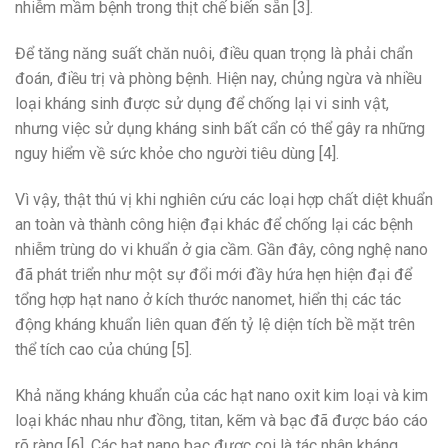
nhiễm mầm bệnh trong thịt chế biến sẵn [3].
Để tăng năng suất chăn nuôi, điều quan trọng là phải chẩn
đoán, điều trị và phòng bệnh. Hiện nay, chủng ngừa và nhiều
loại kháng sinh được sử dụng để chống lại vi sinh vật,
nhưng việc sử dụng kháng sinh bất cẩn có thể gây ra những
nguy hiểm về sức khỏe cho người tiêu dùng [4].
Vì vậy, thật thú vị khi nghiên cứu các loại hợp chất diệt khuẩn
an toàn và thành công hiện đại khác để chống lại các bệnh
nhiễm trùng do vi khuẩn ở gia cầm. Gần đây, công nghệ nano
đã phát triển như một sự đổi mới đầy hứa hẹn hiện đại để
tổng hợp hạt nano ở kích thước nanomet, hiển thị các tác
động kháng khuẩn liên quan đến tỷ lệ diện tích bề mặt trên
thể tích cao của chúng [5].
Khả năng kháng khuẩn của các hạt nano oxit kim loại và kim
loại khác nhau như đồng, titan, kẽm và bạc đã được báo cáo
rõ ràng [6]. Các hạt nano bạc được coi là tác nhân kháng