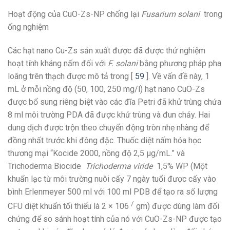
Hoạt động của CuO-Zs-NP chống lại
Fusarium solani
trong
ống nghiệm
Các hạt nano Cu-Zs sản xuất được đã được thử nghiệm
hoạt tính kháng nấm đối với
F. solani
bằng phương pháp pha
loãng trên thạch được mô tả trong [
59
]. Về vấn đề này, 1
mL ở mỗi nồng độ (50, 100, 250 mg/l) hạt nano CuO-Zs
được bổ sung riêng biệt vào các đĩa Petri đã khử trùng chứa
8 ml môi trường PDA đã được khử trùng và đun chảy. Hai
dung dịch được trộn theo chuyển động tròn nhẹ nhàng để
đồng nhất trước khi đông đặc. Thuốc diệt nấm hóa học
thương mại “Kocide 2000, nồng độ 2,5 μg/mL.” và
Trichoderma Biocide
Trichoderma viride
1,5% WP (Một
khuẩn lạc từ môi trường nuôi cấy 7 ngày tuổi được cấy vào
bình Erlenmeyer 500 ml với 100 ml PDB để tạo ra số lượng
/
CFU diệt khuẩn tối thiểu là 2 × 106
gm) được dùng làm đối
chứng để so sánh hoạt tính của nó với CuO-Zs-NP được tạo