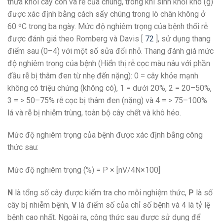
thừa khỏi cây con và rễ của chúng, trong khi sinh khối khô (g)
được xác định bằng cách sấy chúng trong lò chân không ở
60 ºC trong ba ngày. Mức độ nghiêm trọng của bệnh thối rễ
được đánh giá theo Romberg và Davis [
72
], sử dụng thang
điểm sau (0–4) với một số sửa đổi nhỏ. Thang đánh giá mức
độ nghiêm trọng của bệnh (Hiển thị rễ cọc màu nâu với phần
đầu rễ bị thâm đen từ nhẹ đến nặng): 0 = cây khỏe mạnh
không có triệu chứng (không có), 1 = dưới 20%, 2 = 20–50%,
3 = > 50–75% rễ cọc bị thâm đen (nặng) và 4 = > 75–100%
lá và rễ bị nhiễm trùng, toàn bộ cây chết và khô héo.
Mức độ nghiêm trọng của bệnh được xác định bằng công
thức sau:
Mức độ nghiêm trọng (%) = P × [nV/4N×100]
N
là tổng số cây được kiểm tra cho mỗi nghiệm thức,
P
là số
cây bị nhiễm bệnh,
V
là điểm số của chỉ số bệnh và 4 là tỷ lệ
bệnh cao nhất. Ngoài ra, công thức sau được sử dụng để