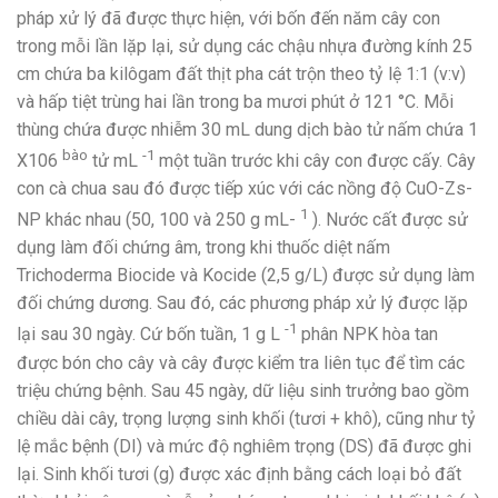
pháp xử lý đã được thực hiện, với bốn đến năm cây con
trong mỗi lần lặp lại, sử dụng các chậu nhựa đường kính 25
cm chứa ba kilôgam đất thịt pha cát trộn theo tỷ lệ 1:1 (v:v)
và hấp tiệt trùng hai lần trong ba mươi phút ở 121 °C. Mỗi
thùng chứa được nhiễm 30 mL dung dịch bào tử nấm chứa 1
bào
-1
X106
tử mL
một tuần trước khi cây con được cấy. Cây
con cà chua sau đó được tiếp xúc với các nồng độ CuO-Zs-
1
NP khác nhau (50, 100 và 250 g mL-
). Nước cất được sử
dụng làm đối chứng âm, trong khi thuốc diệt nấm
Trichoderma Biocide và Kocide (2,5 g/L) được sử dụng làm
đối chứng dương. Sau đó, các phương pháp xử lý được lặp
-1
lại sau 30 ngày. Cứ bốn tuần, 1 g L
phân NPK hòa tan
được bón cho cây và cây được kiểm tra liên tục để tìm các
triệu chứng bệnh. Sau 45 ngày, dữ liệu sinh trưởng bao gồm
chiều dài cây, trọng lượng sinh khối (tươi + khô), cũng như tỷ
lệ mắc bệnh (DI) và mức độ nghiêm trọng (DS) đã được ghi
lại. Sinh khối tươi (g) được xác định bằng cách loại bỏ đất