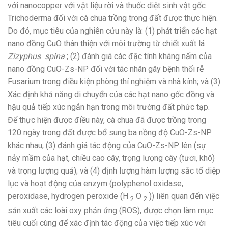
với nanocopper với vật liệu rời và thuốc diệt sinh vật gốc
Trichoderma đối với cà chua trồng trong đất được thực hiện.
Do đó, mục tiêu của nghiên cứu này là: (1) phát triển các hạt
nano đồng CuO thân thiện với môi trường từ chiết xuất lá
Zizyphus spina
; (2) đánh giá các đặc tính kháng nấm của
nano đồng CuO-Zs-NP đối với tác nhân gây bệnh thối rễ
Fusarium trong điều kiện phòng thí nghiệm và nhà kính; và (3)
Xác định khả năng di chuyển của các hạt nano gốc đồng và
hậu quả tiếp xúc ngắn hạn trong môi trường đất phức tạp.
Để thực hiện được điều này, cà chua đã được trồng trong
120 ngày trong đất được bổ sung ba nồng độ CuO-Zs-NP
khác nhau; (3) đánh giá tác động của CuO-Zs-NP lên (sự
nảy mầm của hạt, chiều cao cây, trọng lượng cây (tươi, khô)
và trọng lượng quả); và (4) định lượng hàm lượng sắc tố diệp
lục và hoạt động của enzym (polyphenol oxidase,
peroxidase, hydrogen peroxide (H
O
)) liên quan đến việc
2
2
sản xuất các loài oxy phản ứng (ROS), được chọn làm mục
tiêu cuối cùng để xác định tác động của việc tiếp xúc với