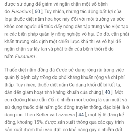
được sử dụng để giảm và ngăn chặn một số bệnh
do
Fusarium
[
60
]; Tuy nhiên, những tác động bất lợi của
loại thuốc diệt nấm hóa học này đối với môi trường và sức
khỏe con người đã thúc đẩy nông dân tập trung vào việc tạo
ra các biện pháp quản lý nông nghiệp vô hại. Do đó, cần phải
khẩn trương xác định một chiến lược khả thi và vô hại để
ngăn chặn sự lây lan và phát triển của bệnh thối rễ do
nấm
Fusarium
.
Thuốc diệt nấm đồng đã được sử dụng rộng rãi trong việc
quản lý bệnh cây trồng do phổ kháng khuẩn rộng và chi phí
thấp. Tuy nhiên, thuốc diệt nấm Cu dạng khối dễ bị kết tụ,
dẫn đến giảm hoạt tính kháng khuẩn của chúng [
40
]. Một
con đường khác dẫn đến ô nhiễm môi trường là sản xuất và
sử dụng thuốc diệt nấm gốc đồng truyền thống, đặc biệt là ở
dạng ion. Theo Keller và Lazareva [
44
], một tỷ lệ đáng kể
đồng, khoảng 15%, được sản xuất thông qua các quy trình
sản xuất được thải vào đất, có khả năng gây ô nhiễm đất