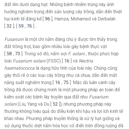
đất lên dưới dạng hạt. Những bệnh nhiễm trùng này ảnh
hưởng nghiêm trọng đến sản lượng cây trồng, dẫn đến thiệt
hại kinh tế đáng kể [
96
], Hamza, Mohamed và Derbalah
[
32
]; [
59
,
76
]
.
Fusarium
là một chi nấm đáng chú ý được tìm thấy trong
đất trồng trọt, bao gồm nhiều loài gây bệnh thực vật
[
58
,
73
]. Trong số đó, nấm sợi
F. solani
, thuộc phức hợp
loài
Fusarium solani
(FSSC) [
16
] và
Nectria
haematococca
là dạng hữu tính của loài này. Chúng cũng
gây thối rễ ở các loại cây trồng như cà chua, dẫn đến mất
năng suất nghiêm trọng [
16
,
75
]. Mặc dù luân canh cây
trồng đã được chứng minh là một phương pháp an toàn để
kiểm soát các bệnh lây truyền qua đất như
Fusarium
solani
(Liu, Yang và Du [
52
]), nhưng phương pháp này
thường không hiệu quả do điều kiện khí hậu và lợi ích kinh tế
khác nhau. Phương pháp truyền thống là xử lý hạt giống và
sử dụng thuốc diệt nấm hóa học cổ điển trên đồng ruộng đã