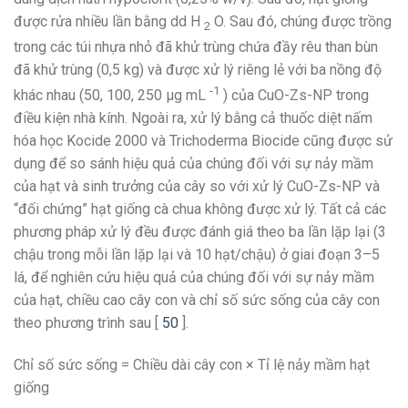
được rửa nhiều lần bằng dd H
O. Sau đó, chúng được trồng
2
trong các túi nhựa nhỏ đã khử trùng chứa đầy rêu than bùn
đã khử trùng (0,5 kg) và được xử lý riêng lẻ với ba nồng độ
-1
khác nhau (50, 100, 250 μg mL
) của CuO-Zs-NP trong
điều kiện nhà kính. Ngoài ra, xử lý bằng cả thuốc diệt nấm
hóa học Kocide 2000 và Trichoderma Biocide cũng được sử
dụng để so sánh hiệu quả của chúng đối với sự nảy mầm
của hạt và sinh trưởng của cây so với xử lý CuO-Zs-NP và
“đối chứng” hạt giống cà chua không được xử lý. Tất cả các
phương pháp xử lý đều được đánh giá theo ba lần lặp lại (3
chậu trong mỗi lần lặp lại và 10 hạt/chậu) ở giai đoạn 3–5
lá, để nghiên cứu hiệu quả của chúng đối với sự nảy mầm
của hạt, chiều cao cây con và chỉ số sức sống của cây con
theo phương trình sau [
50
].
Chỉ số sức sống = Chiều dài cây con × Tỉ lệ nảy mầm hạt
giống