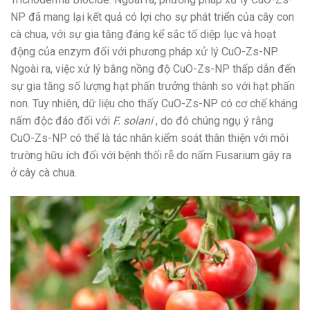
NP đã mang lại kết quả có lợi cho sự phát triển của cây con
cà chua, với sự gia tăng đáng kể sắc tố diệp lục và hoạt
động của enzym đối với phương pháp xử lý CuO-Zs-NP.
Ngoài ra, việc xử lý bằng nồng độ CuO-Zs-NP thấp dẫn đến
sự gia tăng số lượng hạt phấn trưởng thành so với hạt phấn
non. Tuy nhiên, dữ liệu cho thấy CuO-Zs-NP có cơ chế kháng
nấm độc đáo đối với
F. solani
, do đó chúng ngụ ý rằng
CuO-Zs-NP có thể là tác nhân kiểm soát thân thiện với môi
trường hữu ích đối với bệnh thối rễ do nấm Fusarium gây ra
ở cây cà chua.