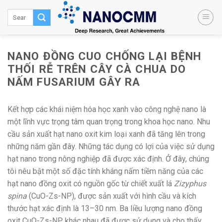
Skip
to
content
NANO ĐỒNG CUO CHỐNG LẠI BỆNH
THỐI RỄ TRÊN CÂY CÀ CHUA DO
NẤM FUSARIUM GÂY RA
Kết hợp các khái niệm hóa học xanh vào công nghệ nano là
một lĩnh vực trọng tâm quan trọng trong khoa học nano. Nhu
cầu sản xuất hạt nano oxit kim loại xanh đã tăng lên trong
những năm gần đây. Những tác dụng có lợi của việc sử dụng
hạt nano trong nông nghiệp đã được xác định. Ở đây, chúng
tôi nêu bật một số đặc tính kháng nấm tiềm năng của các
hạt nano đồng oxit có nguồn gốc từ chiết xuất lá
Zizyphus
spina
(CuO-Zs-NP), được sản xuất với hình cầu và kích
thước hạt xác định là 13–30 nm. Ba liều lượng nano đồng
oxit CuO-Zs-NP khác nhau đã được sử dụng và cho thấy