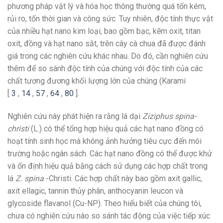
phương pháp vật lý và hóa học thông thường quá tốn kém,
rủi ro, tốn thời gian và công sức. Tuy nhiên, độc tính thực vật
của nhiều hạt nano kim loại, bao gồm bạc, kẽm oxit, titan
oxit, đồng và hạt nano sắt, trên cây cà chua đã được đánh
giá trong các nghiên cứu khác nhau. Do đó, cần nghiên cứu
thêm để so sánh độc tính của chúng với độc tính của các
chất tương đương khối lượng lớn của chúng (Karami
[
3
,
14
,
57
,
64
,
80
].
Nghiên cứu này phát hiện ra rằng lá dại
Ziziphus spina-
christi
(L.) có thể tổng hợp hiệu quả các hạt nano đồng có
hoạt tính sinh học mà không ảnh hưởng tiêu cực đến môi
trường hoặc ngân sách. Các hạt nano đồng có thể được khử
và ổn định hiệu quả bằng cách sử dụng các hợp chất trong
lá
Z. spina
-Christi. Các hợp chất này bao gồm axit gallic,
axit ellagic, tannin thủy phân, anthocyanin leucon và
glycoside flavanol (Cu-NP). Theo hiểu biết của chúng tôi,
chưa có nghiên cứu nào so sánh tác động của việc tiếp xúc