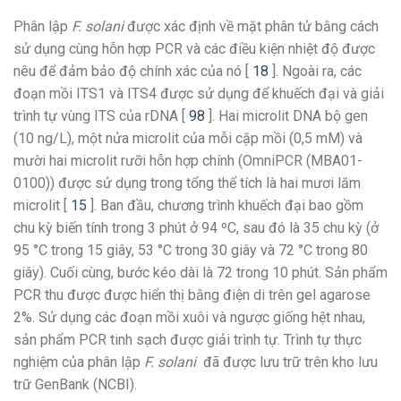
Phân lập
F. solani
được xác định về mặt phân tử bằng cách
sử dụng cùng hỗn hợp PCR và các điều kiện nhiệt độ được
nêu để đảm bảo độ chính xác của nó [
18
]. Ngoài ra, các
đoạn mồi ITS1 và ITS4 được sử dụng để khuếch đại và giải
trình tự vùng ITS của rDNA [
98
]. Hai microlit DNA bộ gen
(10 ng/L), một nửa microlit của mỗi cặp mồi (0,5 mM) và
mười hai microlit rưỡi hỗn hợp chính (OmniPCR (MBA01-
0100)) được sử dụng trong tổng thể tích là hai mươi lăm
microlit [
15
]. Ban đầu, chương trình khuếch đại bao gồm
chu kỳ biến tính trong 3 phút ở 94 ºC, sau đó là 35 chu kỳ (ở
95 °C trong 15 giây, 53 °C trong 30 giây và 72 °C trong 80
giây). Cuối cùng, bước kéo dài là 72 trong 10 phút. Sản phẩm
PCR thu được được hiển thị bằng điện di trên gel agarose
2%. Sử dụng các đoạn mồi xuôi và ngược giống hệt nhau,
sản phẩm PCR tinh sạch được giải trình tự. Trình tự thực
nghiệm của phân lập
F. solani
đã được lưu trữ trên kho lưu
trữ GenBank (NCBI).