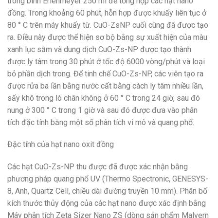
trong bình Erlenmeyer 250 ml để tổng hợp các hạt nano
đồng. Trong khoảng 60 phút, hỗn hợp được khuấy liên tục ở
80 ° C trên máy khuấy từ. CuO-ZsNP cuối cùng đã được tạo
ra. Điều này được thể hiện sơ bộ bằng sự xuất hiện của màu
xanh lục sẫm và dung dịch CuO-Zs-NP được tạo thành
được ly tâm trong 30 phút ở tốc độ 6000 vòng/phút và loại
bỏ phần dịch trong. Để tinh chế CuO-Zs-NP, các viên tạo ra
được rửa ba lần bằng nước cất bằng cách ly tâm nhiều lần,
sấy khô trong lò chân không ở 60 ° C trong 24 giờ, sau đó
nung ở 300 ° C trong 1 giờ và sau đó được đưa vào phân
tích đặc tính bằng một số phân tích vi mô và quang phổ.
Đặc tính của hạt nano oxit đồng
Các hạt CuO-Zs-NP thu được đã được xác nhận bằng
phương pháp quang phổ UV (Thermo Spectronic, GENESYS-
8, Anh, Quartz Cell, chiều dài đường truyền 10 mm). Phân bố
kích thước thủy động của các hạt nano được xác định bằng
Máy phân tích Zeta Sizer Nano ZS (dòng sản phẩm Malvern