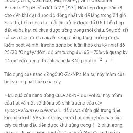
2000 (Certis, Columbia, MD, Hoa Kỳ) và Trichoderma
Biocide. Độ pH của đất là 7,9 [
97
]. Hỗn hợp được trộn kỹ
cho đến khi đạt được độ đồng nhất và để lắng trong 24 giờ.
Sau đó, bốn chậu cho mỗi lần xử lý được đổ 0,5 L hỗn hợp
đất và ba hạt cà chua được trồng trong mỗi chậu. Sau đó, tất
cả các chậu được chuyển sang buồng tăng trưởng được
kiểm soát về môi trường trong ba tuần theo chu kỳ nhiệt độ
25/20 °C ngày/đêm, độ ẩm tương đối 65 –70% và quang kỳ
−2
−1
14 giờ với cường độ ánh sáng là 340 μmol m
s
.
Tác dụng của nano đồngCuO-Zs-NPs lên sự nảy mầm của
hạt và sự phát triển của cây
Hiệu quả của nano đồng CuO-Zs-NP đối với sự nảy mầm
của hạt và một số thông số sinh trưởng của cây
Lycopersicum esculentus
L. đã được đánh giá trong điều
kiện nhà kính. Về vấn đề này, mười hạt giống/bản sao của
cây cà chua đầu tiên được khử trùng trong 1–2 phút trong
dung dịch natri hypoclorit (0,25% w/v). Sau đó, hạt giống