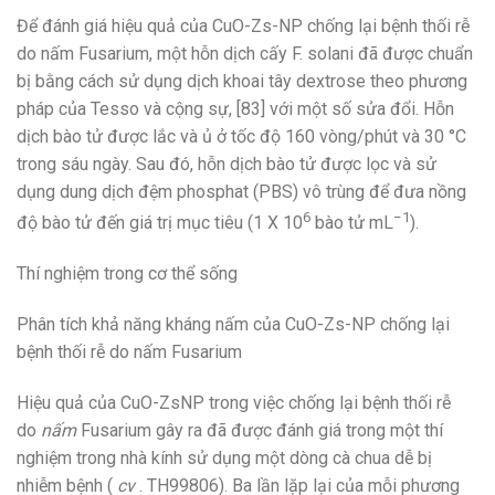
Để đánh giá hiệu quả của CuO-Zs-NP chống lại bệnh thối rễ
do nấm Fusarium, một hỗn dịch cấy F. solani đã được chuẩn
bị bằng cách sử dụng dịch khoai tây dextrose theo phương
pháp của Tesso và cộng sự, [83] với một số sửa đổi. Hỗn
dịch bào tử được lắc và ủ ở tốc độ 160 vòng/phút và 30 °C
trong sáu ngày. Sau đó, hỗn dịch bào tử được lọc và sử
dụng dung dịch đệm phosphat (PBS) vô trùng để đưa nồng
6
−1
độ bào tử đến giá trị mục tiêu (1 X 10
bào tử mL
).
Thí nghiệm trong cơ thể sống
Phân tích khả năng kháng nấm của CuO-Zs-NP chống lại
bệnh thối rễ do nấm Fusarium
Hiệu quả của CuO-ZsNP trong việc chống lại bệnh thối rễ
do
nấm
Fusarium gây ra đã được đánh giá trong một thí
nghiệm trong nhà kính sử dụng một dòng cà chua dễ bị
nhiễm bệnh (
cv
. TH99806). Ba lần lặp lại của mỗi phương