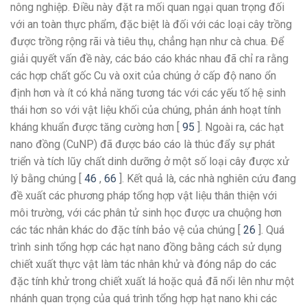
nông nghiệp. Điều này đặt ra mối quan ngại quan trọng đối
với an toàn thực phẩm, đặc biệt là đối với các loại cây trồng
được trồng rộng rãi và tiêu thụ, chẳng hạn như cà chua. Để
giải quyết vấn đề này, các báo cáo khác nhau đã chỉ ra rằng
các hợp chất gốc Cu và oxit của chúng ở cấp độ nano ổn
định hơn và ít có khả năng tương tác với các yếu tố hệ sinh
thái hơn so với vật liệu khối của chúng, phản ánh hoạt tính
kháng khuẩn được tăng cường hơn [
95
]. Ngoài ra, các hạt
nano đồng (CuNP) đã được báo cáo là thúc đẩy sự phát
triển và tích lũy chất dinh dưỡng ở một số loại cây được xử
lý bằng chúng [
46
,
66
]. Kết quả là, các nhà nghiên cứu đang
đề xuất các phương pháp tổng hợp vật liệu thân thiện với
môi trường, với các phân tử sinh học được ưa chuộng hơn
các tác nhân khác do đặc tính bảo vệ của chúng [
26
]. Quá
trình sinh tổng hợp các hạt nano đồng bằng cách sử dụng
chiết xuất thực vật làm tác nhân khử và đóng nắp do các
đặc tính khử trong chiết xuất lá hoặc quả đã nổi lên như một
nhánh quan trọng của quá trình tổng hợp hạt nano khi các