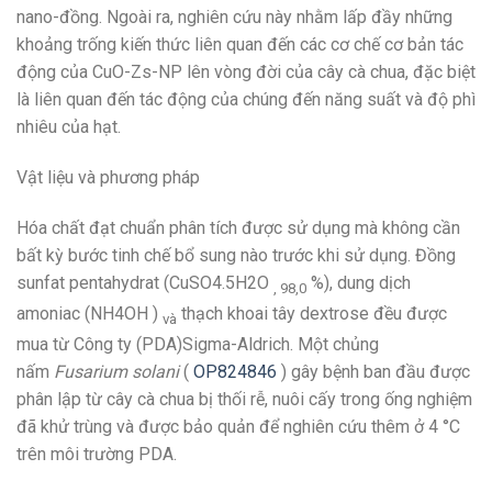
nano-đồng. Ngoài ra, nghiên cứu này nhằm lấp đầy những
khoảng trống kiến ​​thức liên quan đến các cơ chế cơ bản tác
động của CuO-Zs-NP lên vòng đời của cây cà chua, đặc biệt
là liên quan đến tác động của chúng đến năng suất và độ phì
nhiêu của hạt.
Vật liệu và phương pháp
Hóa chất đạt chuẩn phân tích được sử dụng mà không cần
bất kỳ bước tinh chế bổ sung nào trước khi sử dụng. Đồng
sunfat pentahydrat (CuSO4.5H2O
%), dung dịch
, 98,0
amoniac (NH4OH )
thạch khoai tây dextrose đều được
và
mua từ Công ty (PDA)Sigma-Aldrich. Một chủng
nấm
Fusarium solani
(
OP824846
) gây bệnh ban đầu được
phân lập từ cây cà chua bị thối rễ, nuôi cấy trong ống nghiệm
đã khử trùng và được bảo quản để nghiên cứu thêm ở 4 °C
trên môi trường PDA.