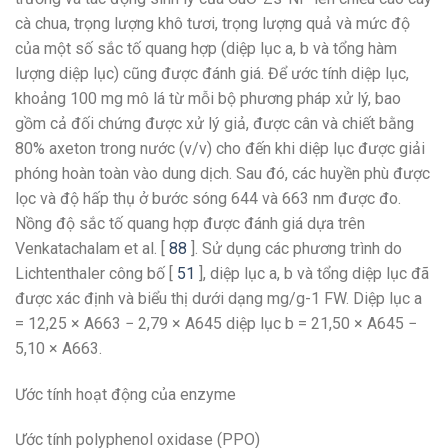
cà chua, trọng lượng khô tươi, trọng lượng quả và mức độ
của một số sắc tố quang hợp (diệp lục a, b và tổng hàm
lượng diệp lục) cũng được đánh giá. Để ước tính diệp lục,
khoảng 100 mg mô lá từ mỗi bộ phương pháp xử lý, bao
gồm cả đối chứng được xử lý giả, được cân và chiết bằng
80% axeton trong nước (v/v) cho đến khi diệp lục được giải
phóng hoàn toàn vào dung dịch. Sau đó, các huyền phù được
lọc và độ hấp thụ ở bước sóng 644 và 663 nm được đo.
Nồng độ sắc tố quang hợp được đánh giá dựa trên
Venkatachalam et al. [
88
]. Sử dụng các phương trình do
Lichtenthaler công bố [
51
], diệp lục a, b và tổng diệp lục đã
được xác định và biểu thị dưới dạng mg/g-1 FW. Diệp lục a
= 12,25 × A663 − 2,79 × A645 diệp lục b = 21,50 × A645 −
5,10 × A663.
Ước tính hoạt động của enzyme
Ước tính polyphenol oxidase (PPO)