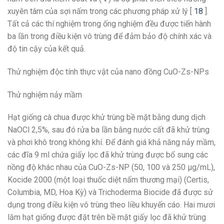
xuyên tâm của sợi nấm trong các phương pháp xử lý [
18
].
Tất cả các thí nghiệm trong ống nghiệm đều được tiến hành
ba lần trong điều kiện vô trùng để đảm bảo độ chính xác và
độ tin cậy của kết quả.
Thử nghiệm độc tính thực vật của nano đồng CuO-Zs-NPs
Thử nghiệm nảy mầm
Hạt giống cà chua được khử trùng bề mặt bằng dung dịch
NaOCl 2,5%, sau đó rửa ba lần bằng nước cất đã khử trùng
và phơi khô trong không khí. Để đánh giá khả năng nảy mầm,
các đĩa 9 ml chứa giấy lọc đã khử trùng được bổ sung các
nồng độ khác nhau của CuO-Zs-NP (50, 100 và 250 μg/mL),
Kocide 2000 (một loại thuốc diệt nấm thương mại) (Certis,
Columbia, MD, Hoa Kỳ) và Trichoderma Biocide đã được sử
dụng trong điều kiện vô trùng theo liều khuyến cáo. Hai mươi
lăm hạt giống được đặt trên bề mặt giấy lọc đã khử trùng