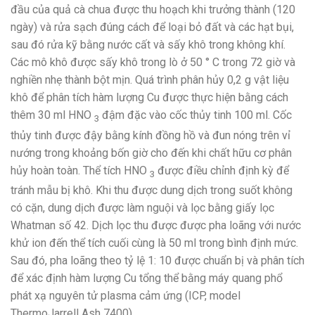
đầu của quả cà chua được thu hoạch khi trưởng thành (120
ngày) và rửa sạch đúng cách để loại bỏ đất và các hạt bụi,
sau đó rửa kỹ bằng nước cất và sấy khô trong không khí.
Các mô khô được sấy khô trong lò ở 50 ° C trong 72 giờ và
nghiền nhẹ thành bột mịn. Quá trình phân hủy 0,2 g vật liệu
khô để phân tích hàm lượng Cu được thực hiện bằng cách
thêm 30 ml HNO
đậm đặc vào cốc thủy tinh 100 ml. Cốc
3
thủy tinh được đậy bằng kính đồng hồ và đun nóng trên vỉ
nướng trong khoảng bốn giờ cho đến khi chất hữu cơ phân
hủy hoàn toàn. Thể tích HNO
được điều chỉnh định kỳ để
3
tránh mẫu bị khô. Khi thu được dung dịch trong suốt không
có cặn, dung dịch được làm nguội và lọc bằng giấy lọc
Whatman số 42. Dịch lọc thu được được pha loãng với nước
khử ion đến thể tích cuối cùng là 50 ml trong bình định mức.
Sau đó, pha loãng theo tỷ lệ 1: 10 được chuẩn bị và phân tích
để xác định hàm lượng Cu tổng thể bằng máy quang phổ
phát xạ nguyên tử plasma cảm ứng (ICP, model
ThermoJarrell Ash 7400).