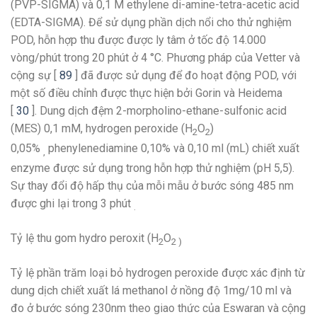
(PVP-SIGMA) và 0,1 M ethylene di-amine-tetra-acetic acid
(EDTA-SIGMA). Để sử dụng phần dịch nổi cho thử nghiệm
POD, hỗn hợp thu được được ly tâm ở tốc độ 14.000
vòng/phút trong 20 phút ở 4 °C. Phương pháp của Vetter và
cộng sự [
89
] đã được sử dụng để đo hoạt động POD, với
một số điều chỉnh được thực hiện bởi Gorin và Heidema
[
30
]. Dung dịch đệm 2-morpholino-ethane-sulfonic acid
(MES) 0,1 mM, hydrogen peroxide (H
O
)
2
2
0,05%
phenylenediamine 0,10% và 0,10 ml (mL) chiết xuất
,
enzyme được sử dụng trong hỗn hợp thử nghiệm (pH 5,5).
Sự thay đổi độ hấp thụ của mỗi mẫu ở bước sóng 485 nm
được ghi lại trong 3 phút
.
Tỷ lệ thu gom hydro peroxit (H
O
2
2 )
Tỷ lệ phần trăm loại bỏ hydrogen peroxide được xác định từ
dung dịch chiết xuất lá methanol ở nồng độ 1mg/10 ml và
đo ở bước sóng 230nm theo giao thức của Eswaran và cộng