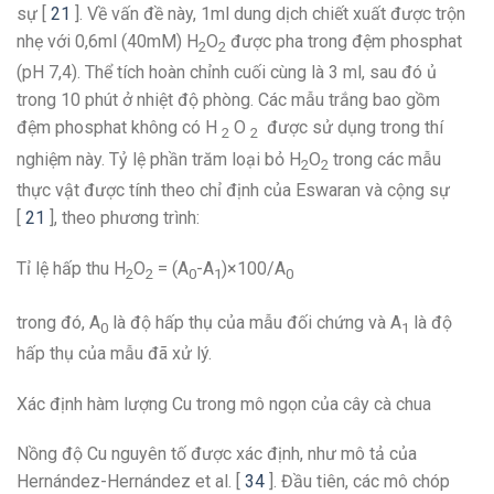
sự [
21
]. Về vấn đề này, 1ml dung dịch chiết xuất được trộn
nhẹ với 0,6ml (40mM) H
O
được pha trong đệm phosphat
2
2
(pH 7,4). Thể tích hoàn chỉnh cuối cùng là 3 ml, sau đó ủ
trong 10 phút ở nhiệt độ phòng. Các mẫu trắng bao gồm
đệm phosphat không có H
O
được sử dụng trong thí
2
2
nghiệm này. Tỷ lệ phần trăm loại bỏ H
O
trong các mẫu
2
2
thực vật được tính theo chỉ định của Eswaran và cộng sự
[
21
], theo phương trình:
Tỉ lệ hấp thu H
O
= (A
-A
)×100/A
2
2
0
1
0
trong đó, A
là độ hấp thụ của mẫu đối chứng và A
là độ
0
1
hấp thụ của mẫu đã xử lý.
Xác định hàm lượng Cu trong mô ngọn của cây cà chua
Nồng độ Cu nguyên tố được xác định, như mô tả của
Hernández-Hernández et al. [
34
]. Đầu tiên, các mô chóp