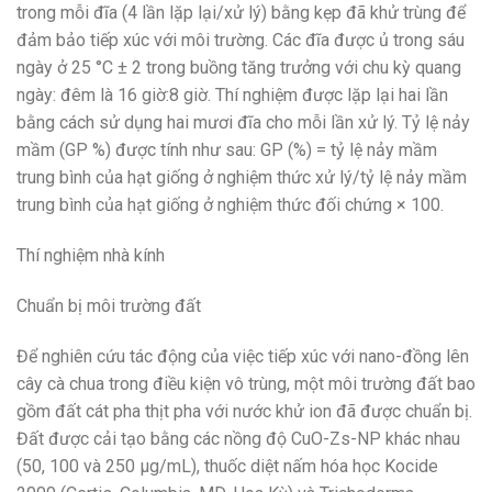
trong mỗi đĩa (4 lần lặp lại/xử lý) bằng kẹp đã khử trùng để
đảm bảo tiếp xúc với môi trường. Các đĩa được ủ trong sáu
ngày ở 25 °C ± 2 trong buồng tăng trưởng với chu kỳ quang
ngày: đêm là 16 giờ:8 giờ. Thí nghiệm được lặp lại hai lần
bằng cách sử dụng hai mươi đĩa cho mỗi lần xử lý. Tỷ lệ nảy
mầm (GP %) được tính như sau: GP (%) = tỷ lệ nảy mầm
trung bình của hạt giống ở nghiệm thức xử lý/tỷ lệ nảy mầm
trung bình của hạt giống ở nghiệm thức đối chứng × 100.
Thí nghiệm nhà kính
Chuẩn bị môi trường đất
Để nghiên cứu tác động của việc tiếp xúc với nano-đồng lên
cây cà chua trong điều kiện vô trùng, một môi trường đất bao
gồm đất cát pha thịt pha với nước khử ion đã được chuẩn bị.
Đất được cải tạo bằng các nồng độ CuO-Zs-NP khác nhau
(50, 100 và 250 μg/mL), thuốc diệt nấm hóa học Kocide