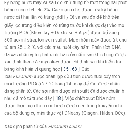
kỹ bằng nước máy và sau đó khử trùng bề mặt trong hai phút
bằng dung dịch clo 2%. Các mảnh nhỏ được rửa kỹ bằng
nước cất hai lần vô trùng (ddH
O) và sau đó để khô trên
2
giấy lọc trong điều kiện vô trùng trước khi được đặt vào môi
trường PDA (Khoai tây + Dextrose + Agar) được bổ sung
300 µg/ml streptomycin sulfat. Mười bốn ngày được ủ trong
tủ ấm 25 ± 2 °C với các mẫu nuôi cấy nấm. Phân tích DNA
đã xác nhận vị trí phát sinh loài của nấm sau khi chúng được
xác định theo các mycokey được chỉ định sau khi kiểm tra
bằng kính hiển vi quang học [
35
,
63
]. Các
loài
Fusarium
được phân lập đầu tiên được nuôi cấy trên
môi trường PDA ở 27 °C trong 14 ngày để đạt được nhận
dạng phân tử. Các sợi nấm được sản xuất đã được chuẩn bị
như đã mô tả trước đây [
18
]. Việc chiết xuất DNA nấm
được thực hiện theo các bước được nêu trong khuyến nghị
của bộ dụng cụ mini thực vật DNeasy (Qiagen, Hilden, Đức).
Xác định phân tử của
Fusarium solani