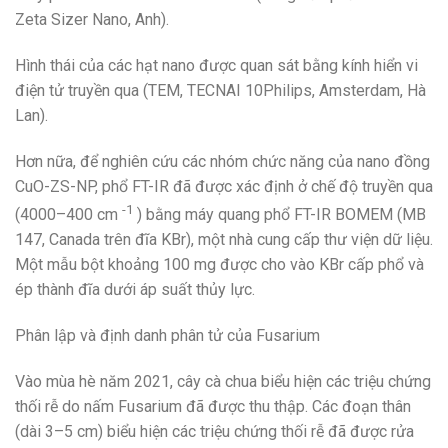
Zeta Sizer Nano, Anh).
Hình thái của các hạt nano được quan sát bằng kính hiển vi
điện tử truyền qua (TEM, TECNAI 10Philips, Amsterdam, Hà
Lan).
Hơn nữa, để nghiên cứu các nhóm chức năng của nano đồng
CuO-ZS-NP, phổ FT-IR đã được xác định ở chế độ truyền qua
-1
(4000–400 cm
) bằng máy quang phổ FT-IR BOMEM (MB
147, Canada trên đĩa KBr), một nhà cung cấp thư viện dữ liệu.
Một mẫu bột khoảng 100 mg được cho vào KBr cấp phổ và
ép thành đĩa dưới áp suất thủy lực.
Phân lập và định danh phân tử của Fusarium
Vào mùa hè năm 2021, cây cà chua biểu hiện các triệu chứng
thối rễ do nấm Fusarium đã được thu thập. Các đoạn thân
(dài 3–5 cm) biểu hiện các triệu chứng thối rễ đã được rửa