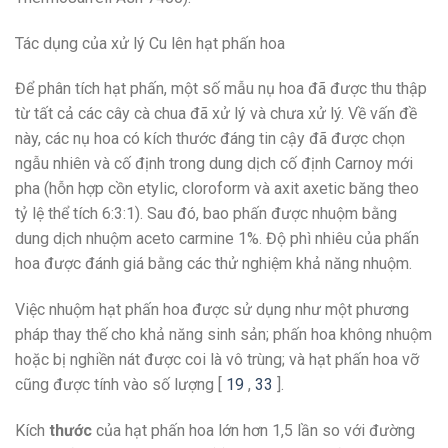
Tác dụng của xử lý Cu lên hạt phấn hoa
Để phân tích hạt phấn, một số mẫu nụ hoa đã được thu thập
từ tất cả các cây cà chua đã xử lý và chưa xử lý. Về vấn đề
này, các nụ hoa có kích thước đáng tin cậy đã được chọn
ngẫu nhiên và cố định trong dung dịch cố định Carnoy mới
pha (hỗn hợp cồn etylic, cloroform và axit axetic băng theo
tỷ lệ thể tích 6:3:1). Sau đó, bao phấn được nhuộm bằng
dung dịch nhuộm aceto carmine 1%. Độ phì nhiêu của phấn
hoa được đánh giá bằng các thử nghiệm khả năng nhuộm.
Việc nhuộm hạt phấn hoa được sử dụng như một phương
pháp thay thế cho khả năng sinh sản; phấn hoa không nhuộm
hoặc bị nghiền nát được coi là vô trùng; và hạt phấn hoa vỡ
cũng được tính vào số lượng [
19
,
33
].
Kích
thước
của hạt phấn hoa lớn hơn 1,5 lần so với đường