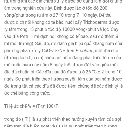
ra, trong khi các đĩa chưa xử lý được sử dụng làm đối chứng
âm trong nghiên cứu này. Bình được lắc ở tốc độ 200
vòng/phút trong tủ ấm ở 27 °C trong 7–10 ngày. Để thu
được dịch nổi không có tế bào, nuôi cấy Trichoderma được
ly tâm trong 15 phút ở tốc độ 10000 vòng/phút và lọc. Cấy
vào đĩa Petri 1 ml dịch nổi không có tế bào, sau đó thêm 8
ml môi trường). Sau đó, để đánh giá hiệu quả kháng nấm của
phương pháp xử lý CuO-ZS-NP trên
F. solani
, một đĩa nhỏ
(đường kính 0,5 cm) chứa sợi nấm đang phát triển từ rìa của
một mẫu nuôi cấy nấm 8 ngày tuổi được đặt vào giữa mỗi
đĩa đã chuẩn bị. Các đĩa sau đó được ủ ở 26 °C ± 2 trong 10
ngày. Sự phát triển theo hướng xuyên tâm của sợi nấm được
đo trong tất cả các đĩa đã được tiêm chủng để xác định tỷ lệ
ức chế bằng công thức:
Tỉ lệ ức chế % = (T-t)*100/T
trong đó (
T
) là sự phát triển theo hướng xuyên tâm của sợi
nấm trên đĩa kiểm soát và (
t
) là sự phát triển theo hướng