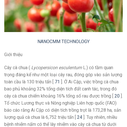
NANOCMM TECHNOLOGY
Giới thiệu
Cây cà chua (
Lycopersicon esculentum
L.) có tầm quan
trọng đáng kể như một loại cây rau, đóng góp vào sản lượng
toàn cầu là 130 triệu tấn [
71
]. Ở Ai Cập, việc trồng cà chua
bao phủ khoảng 32% tổng diện tích đất canh tác, trong đó
cây cà chua chiếm khoảng 16% tổng số rau được trồng [
20
].
Tổ chức Lương thực và Nông nghiệp Liên hợp quốc (FAO)
báo cáo rằng Ai Cập có diện tích trồng trọt là 173,28 ha, sản
lượng quả cà chua là 6,752 triệu tấn [
24
]. Tuy nhiên, nhiều
bệnh nhiễm nấm có thể lây nhiễm vào cây cà chua từ dưới