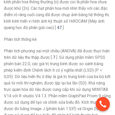
kính phấn hoa thông thường (n) được coi là phấn hoa chưa
được khử (2n). Các hạt phấn hoa mới nhìn thấy với các đặc
điểm rõ ràng cuối cùng đã được chụp ảnh bằng hệ thống thị
kính kính hiển vi hình ảnh kỹ thuật số HiROCAM (Máy ảnh
quang học độ phân giải cao) [
47
].
Phân tích thống kê
Phân tích phương sai một chiều (ANOVA) đã được thực hiện
trên dữ liệu thu thập được [
7
]. Sử dụng phần mềm SPSS
phiên bản 22.0, các giá trị trung bình được so sánh bằng
phép kiểm định Chênh lệch ít có ý nghĩa nhất (LSD) (P <
0,05). Dữ liệu hiển thị ở đây là giá trị trung bình của ba bộ kết
quả từ mỗi thí nghiệm, được lặp lại ba lần (SD). Khả năng
trực quan hóa dữ liệu được cung cấp khi sử dụng MINITAB
V.14 với R-studio V.4.1.3. Phần mềm GraphPad Prism 9 cũng
được sử dụng để tạo và chỉnh sửa biểu đồ. Kích thước hạt
được đo bằng Image J (phiên bản 1.53f) và Origin 2018