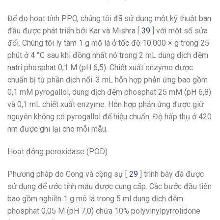
Để đo hoạt tính PPO, chúng tôi đã sử dụng một kỹ thuật ban
đầu được phát triển bởi Kar và Mishra [
39
] với một số sửa
đổi. Chúng tôi ly tâm 1 g mô lá ở tốc độ 10.000 × g trong 25
phút ở 4 °C sau khi đồng nhất nó trong 2 mL dung dịch đệm
natri phosphat 0,1 M (pH 6,5). Chiết xuất enzyme được
chuẩn bị từ phần dịch nổi. 3 mL hỗn hợp phản ứng bao gồm
0,1 mM pyrogallol, dung dịch đệm phosphat 25 mM (pH 6,8)
và 0,1 mL chiết xuất enzyme. Hỗn hợp phản ứng được giữ
nguyên không có pyrogallol để hiệu chuẩn. Độ hấp thụ ở 420
nm được ghi lại cho mỗi mẫu.
Hoạt động peroxidase (POD)
Phương pháp do Gong và cộng sự [
29
] trình bày đã được
sử dụng để ước tính mẫu được cung cấp. Các bước đầu tiên
bao gồm nghiền 1 g mô lá trong 5 ml dung dịch đệm
phosphat 0,05 M (pH 7,0) chứa 10% polyvinylpyrrolidone