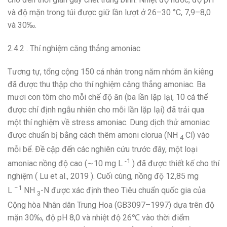
và độ mặn trong túi được giữ lần lượt ở 26–30 °C, 7,9–8,0
và 30‰.
2.4.2 . Thí nghiệm căng thẳng amoniac
Tương tự, tổng cộng 150 cá nhân trong năm nhóm ăn kiêng
đã được thu thập cho thí nghiệm căng thẳng amoniac. Ba
mươi con tôm cho mỗi chế độ ăn (ba lần lặp lại, 10 cá thể
được chỉ định ngẫu nhiên cho mỗi lần lặp lại) đã trải qua
một thí nghiệm về stress amoniac. Dung dịch thử amoniac
được chuẩn bị bằng cách thêm amoni clorua (NH
Cl) vào
4
mỗi bể. Đề cập đến các nghiên cứu trước đây, một loại
-1
amoniac nồng độ cao (∼10 mg L
) đã được thiết kế cho thí
nghiệm ( Lu et al., 2019 ). Cuối cùng, nồng độ 12,85 mg
−1
L
NH
-N được xác định theo Tiêu chuẩn quốc gia của
3
Cộng hòa Nhân dân Trung Hoa (GB3097–1997) dựa trên độ
mặn 30‰, độ pH 8,0 và nhiệt độ 26℃ vào thời điểm