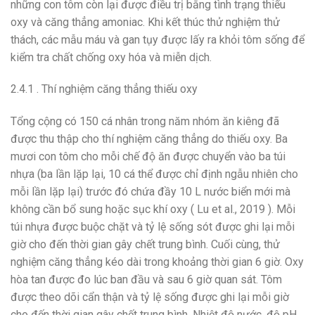
những con tôm còn lại được điều trị bằng tình trạng thiếu
oxy và căng thẳng amoniac. Khi kết thúc thử nghiệm thử
thách, các mẫu máu và gan tụy được lấy ra khỏi tôm sống để
kiểm tra chất chống oxy hóa và miễn dịch.
2.4.1 . Thí nghiệm căng thẳng thiếu oxy
Tổng cộng có 150 cá nhân trong năm nhóm ăn kiêng đã
được thu thập cho thí nghiệm căng thẳng do thiếu oxy. Ba
mươi con tôm cho mỗi chế độ ăn được chuyển vào ba túi
nhựa (ba lần lặp lại, 10 cá thể được chỉ định ngẫu nhiên cho
mỗi lần lặp lại) trước đó chứa đầy 10 L nước biển mới mà
không cần bổ sung hoặc sục khí oxy ( Lu et al., 2019 ). Mỗi
túi nhựa được buộc chặt và tỷ lệ sống sót được ghi lại mỗi
giờ cho đến thời gian gây chết trung bình. Cuối cùng, thử
nghiệm căng thẳng kéo dài trong khoảng thời gian 6 giờ. Oxy
hòa tan được đo lúc ban đầu và sau 6 giờ quan sát. Tôm
được theo dõi cẩn thận và tỷ lệ sống được ghi lại mỗi giờ
cho đến thời gian gây chết trung bình. Nhiệt độ nước, độ pH