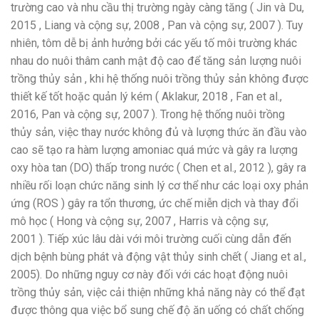
trường cao và nhu cầu thị trường ngày càng tăng ( Jin và Du,
2015 , Liang và cộng sự, 2008 , Pan và cộng sự, 2007 ). Tuy
nhiên, tôm dễ bị ảnh hưởng bởi các yếu tố môi trường khác
nhau do nuôi thâm canh mật độ cao để tăng sản lượng nuôi
trồng thủy sản , khi hệ thống nuôi trồng thủy sản không được
thiết kế tốt hoặc quản lý kém ( Aklakur, 2018 , Fan et al.,
2016, Pan và cộng sự, 2007 ). Trong hệ thống nuôi trồng
thủy sản, việc thay nước không đủ và lượng thức ăn đầu vào
cao sẽ tạo ra hàm lượng amoniac quá mức và gây ra lượng
oxy hòa tan (DO) thấp trong nước ( Chen et al., 2012 ), gây ra
nhiều rối loạn chức năng sinh lý cơ thể như các loại oxy phản
ứng (ROS ) gây ra tổn thương, ức chế miễn dịch và thay đổi
mô học ( Hong và cộng sự, 2007 , Harris và cộng sự,
2001 ). Tiếp xúc lâu dài với môi trường cuối cùng dẫn đến
dịch bệnh bùng phát và động vật thủy sinh chết ( Jiang et al.,
2005). Do những nguy cơ này đối với các hoạt động nuôi
trồng thủy sản, việc cải thiện những khả năng này có thể đạt
được thông qua việc bổ sung chế độ ăn uống có chất chống