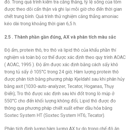
đó. Trong quá trình kiểm tra căng thẳng, tỷ lệ sống của tôm
được theo dõi cẩn thận và ghi lại mỗi giờ cho đến thời gian
chết trung bình. Quá trình thử nghiệm căng thẳng amoniac
kéo dài trong khoảng thời gian 6,5 h.
2.5 . Thành phần gần đúng, AX và phân tích màu sắc
Độ ẩm, protein thô, tro thô và lipid thô của khẩu phần thí
nghiệm và toàn bộ cơ thể được xác định theo quy trình AOAC
( AOAC, 1995 ). Độ ẩm được xác định bằng cách sấy khô
trong tủ sấy ở 105°C trong 24 giờ; Hàm lượng protein thô
được phân tích bằng phương pháp Kjeldahl sau khi phân hủy
bằng axit (1030-auto-analyzer; Tecator, Hoganas, Thụy
Điển); Tro thô được xác định sau khi đốt trong lò múp ở
550°C cho đến khối lượng không đổi; Lipid thô được đo
thông qua phương pháp chiết xuất ether dầu hỏa bằng
Soxtec System HT (Soxtec System HT6; Tecator).
Phân tích định lượng hàm lượng AX tự do trong chế độ ăn