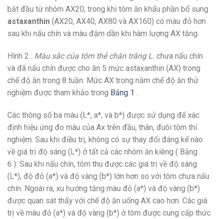
bắt đầu từ nhóm AX20, trong khi tôm ăn khẩu phần bổ sung
astaxanthin
(AX20, AX40, AX80 và AX160) có màu đỏ hơn
sau khi nấu chín và màu đậm dần khi hàm lượng AX tăng.
Hình 2 .
Màu sắc của tôm thẻ chân trắng L.
chưa nấu chín
và đã nấu chín được cho ăn 5 mức astaxanthin (AX) trong
chế độ ăn trong 8 tuần. Mức AX trong năm chế độ ăn thử
nghiệm được tham khảo trong
Bảng 1
.
Các thông số ba màu (L*, a*, và b*) được sử dụng để xác
định hiệu ứng đo màu của Ax trên đầu, thân, đuôi tôm thí
nghiệm. Sau khi điều trị, không có sự thay đổi đáng kể nào
về giá trị độ sáng (L*) ở tất cả các nhóm ăn kiêng ( Bảng
6 ). Sau khi nấu chín, tôm thu được các giá trị về độ sáng
(L*), độ đỏ (a*) và độ vàng (b*) lớn hơn so với tôm chưa nấu
chín. Ngoài ra, xu hướng tăng màu đỏ (a*) và độ vàng (b*)
được quan sát thấy với chế độ ăn uống AX cao hơn. Các giá
trị về màu đỏ (a*) và độ vàng (b*) ở tôm được cung cấp thức