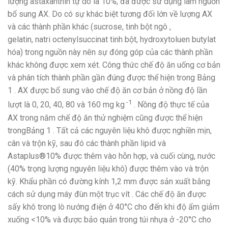
lượng astaxanthin tự do là 10%, đã được sử dụng làm nguồn
bổ sung AX. Do có sự khác biệt tương đối lớn về lượng AX
và các thành phần khác (sucrose, tinh bột ngô ,
gelatin, natri octenylsuccinat tinh bột, hydroxytoluen butylat
hóa) trong nguồn này nên sự đóng góp của các thành phần
khác không được xem xét. Công thức chế độ ăn uống cơ bản
và phân tích thành phần gần đúng được thể hiện trong Bảng
1 . AX được bổ sung vào chế độ ăn cơ bản ở nồng độ lần
-1
lượt là 0, 20, 40, 80 và 160 mg kg
. Nồng độ thực tế của
AX trong năm chế độ ăn thử nghiệm cũng được thể hiện
trongBảng 1 . Tất cả các nguyên liệu khô được nghiền mịn,
cân và trộn kỹ, sau đó các thành phần lipid và
Astaplus®10% được thêm vào hỗn hợp, và cuối cùng, nước
(40% trọng lượng nguyên liệu khô) được thêm vào và trộn
kỹ. Khẩu phần có đường kính 1,2 mm được sản xuất bằng
cách sử dụng máy đùn một trục vít . Các chế độ ăn được
sấy khô trong lò nướng điện ở 40°C cho đến khi độ ẩm giảm
xuống <10% và được bảo quản trong túi nhựa ở -20°C cho