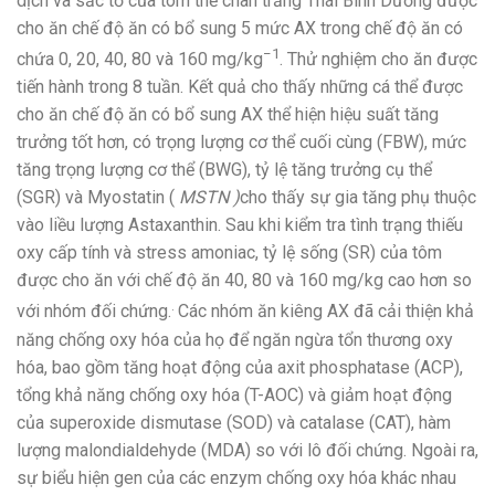
dịch và sắc tố của tôm thẻ chân trắng Thái Bình Dương được
cho ăn chế độ ăn có bổ sung 5 mức AX trong chế độ ăn có
−1
chứa 0, 20, 40, 80 và 160 mg/kg
. Thử nghiệm cho ăn được
tiến hành trong 8 tuần. Kết quả cho thấy những cá thể được
cho ăn chế độ ăn có bổ sung AX thể hiện hiệu suất tăng
trưởng tốt hơn, có trọng lượng cơ thể cuối cùng (FBW), mức
tăng trọng lượng cơ thể (BWG), tỷ lệ tăng trưởng cụ thể
(SGR) và Myostatin (
MSTN )
cho thấy sự gia tăng phụ thuộc
vào liều lượng Astaxanthin. Sau khi kiểm tra tình trạng thiếu
oxy cấp tính và stress amoniac, tỷ lệ sống (SR) của tôm
được cho ăn với chế độ ăn 40, 80 và 160 mg/kg cao hơn so
.
với nhóm đối chứng.
Các nhóm ăn kiêng AX đã cải thiện khả
năng chống oxy hóa của họ để ngăn ngừa tổn thương oxy
hóa, bao gồm tăng hoạt động của axit phosphatase (ACP),
tổng khả năng chống oxy hóa (T-AOC) và giảm hoạt động
của superoxide dismutase (SOD) và catalase (CAT), hàm
lượng malondialdehyde (MDA) so với lô đối chứng. Ngoài ra,
sự biểu hiện gen của các enzym chống oxy hóa khác nhau