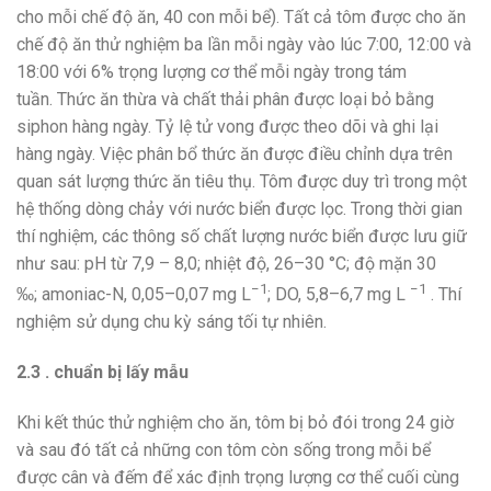
cho mỗi chế độ ăn, 40 con mỗi bể). Tất cả tôm được cho ăn
chế độ ăn thử nghiệm ba lần mỗi ngày vào lúc 7:00, 12:00 và
18:00 với 6% trọng lượng cơ thể mỗi ngày trong tám
tuần. Thức ăn thừa và chất thải phân được loại bỏ bằng
siphon hàng ngày. Tỷ lệ tử vong được theo dõi và ghi lại
hàng ngày. Việc phân bổ thức ăn được điều chỉnh dựa trên
quan sát lượng thức ăn tiêu thụ. Tôm được duy trì trong một
hệ thống dòng chảy với nước biển được lọc. Trong thời gian
thí nghiệm, các thông số chất lượng nước biển được lưu giữ
như sau: pH từ 7,9 – 8,0; nhiệt độ, 26–30 °C; độ mặn 30
−1
−1
‰; amoniac-N, 0,05–0,07 mg L
; DO, 5,8–6,7 mg L
. Thí
nghiệm sử dụng chu kỳ sáng tối tự nhiên.
2.3 . chuẩn bị lấy mẫu
Khi kết thúc thử nghiệm cho ăn, tôm bị bỏ đói trong 24 giờ
và sau đó tất cả những con tôm còn sống trong mỗi bể
được cân và đếm để xác định trọng lượng cơ thể cuối cùng