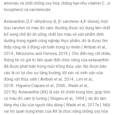
amoniac và chất chống oxy hóa, chẳng hạn như vitamin C , α-
tocopherol và carotenoids .
Astaxanthin (3,3′-dihydroxy-β, β’-carotene-4,4′-dione), một
loại caroten có màu đỏ cam, thường được sử dụng làm chất
bổ sung chế độ ăn uống, chất tạo màu và sản phẩm dinh
dưỡng trong ngành công nghiệp thực phẩm, đó là được tìm
thấy rộng rãi ở động vật biển trong tự nhiên ( Ambati et al.,
2014 , Mezzomo and Ferreira, 2016 ). Cho đến nay, rất nhiều
thông tin có giá trị liên quan đến chức năng của astaxanthin
đã được phát hiện trong nuôi trồng thủy sản. Nó được báo
cáo là có lợi cho sự tăng trưởng, lột xác và sinh sản của
động vật thủy sinh ( Ambati et al., 2014 , Lim et al.,
2018 , Higuera-Ciapara et al., 2006 , Wade et al.,
2017b). Astaxanthin (AX) là sắc tố chính trong tôm, giúp tôm
có màu đỏ cam lý tưởng ( Shigeru et al., 1994 ), do đó làm
tăng nhu cầu của người tiêu dùng ( Wade et al., 2017a ). Một
vai trò quan trọng khác của AX là chức năng chống oxy hóa