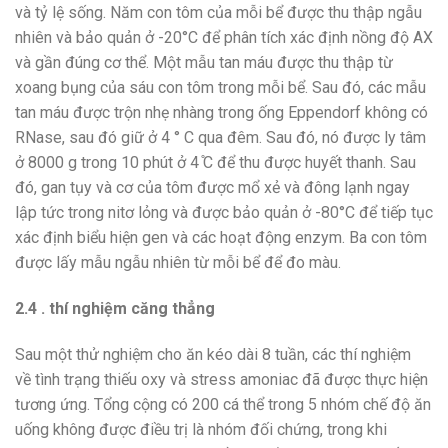
và tỷ lệ sống. Năm con tôm của mỗi bể được thu thập ngẫu
nhiên và bảo quản ở -20°C để phân tích xác định nồng độ AX
và gần đúng cơ thể. Một mẫu tan máu được thu thập từ
xoang bụng của sáu con tôm trong mỗi bể. Sau đó, các mẫu
tan máu được trộn nhẹ nhàng trong ống Eppendorf không có
RNase, sau đó giữ ở 4 ° C qua đêm. Sau đó, nó được ly tâm
ở 8000 g trong 10 phút ở 4 ̊C để thu được huyết thanh. Sau
đó, gan tụy và cơ của tôm được mổ xẻ và đông lạnh ngay
lập tức trong nitơ lỏng và được bảo quản ở -80°C để tiếp tục
xác định biểu hiện gen và các hoạt động enzym. Ba con tôm
được lấy mẫu ngẫu nhiên từ mỗi bể để đo màu.
2.4 . thí nghiệm căng thẳng
Sau một thử nghiệm cho ăn kéo dài 8 tuần, các thí nghiệm
về tình trạng thiếu oxy và stress amoniac đã được thực hiện
tương ứng. Tổng cộng có 200 cá thể trong 5 nhóm chế độ ăn
uống không được điều trị là nhóm đối chứng, trong khi