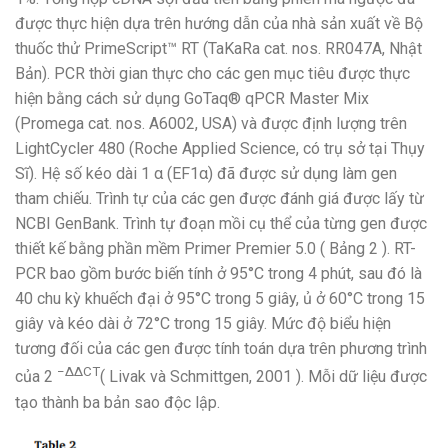
được thực hiện dựa trên hướng dẫn của nhà sản xuất về Bộ
thuốc thử PrimeScript™ RT (TaKaRa cat. nos. RR047A, Nhật
Bản). PCR thời gian thực cho các gen mục tiêu được thực
hiện bằng cách sử dụng GoTaq® qPCR Master Mix
(Promega cat. nos. A6002, USA) và được định lượng trên
LightCycler 480 (Roche Applied Science, có trụ sở tại Thụy
Sĩ). Hệ số kéo dài 1 α (EF1α) đã được sử dụng làm gen
tham chiếu. Trình tự của các gen được đánh giá được lấy từ
NCBI GenBank. Trình tự đoạn mồi cụ thể của từng gen được
thiết kế bằng phần mềm Primer Premier 5.0 ( Bảng 2 ). RT-
PCR bao gồm bước biến tính ở 95°C trong 4 phút, sau đó là
40 chu kỳ khuếch đại ở 95°C trong 5 giây, ủ ở 60°C trong 15
giây và kéo dài ở 72°C trong 15 giây. Mức độ biểu hiện
tương đối của các gen được tính toán dựa trên phương trình
−ΔΔCT
của 2
( Livak và Schmittgen, 2001 ). Mỗi dữ liệu được
tạo thành ba bản sao độc lập.