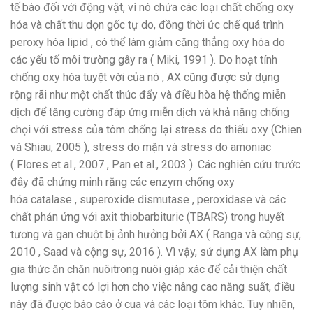
tế bào đối với động vật, vì nó chứa các loại chất chống oxy
hóa và chất thu dọn gốc tự do, đồng thời ức chế quá trình
peroxy hóa lipid , có thể làm giảm căng thẳng oxy hóa do
các yếu tố môi trường gây ra ( Miki, 1991 ). Do hoạt tính
chống oxy hóa tuyệt vời của nó , AX cũng được sử dụng
rộng rãi như một chất thúc đẩy và điều hòa hệ thống miễn
dịch để tăng cường đáp ứng miễn dịch và khả năng chống
chọi với stress của tôm chống lại stress do thiếu oxy (Chien
và Shiau, 2005 ), stress do mặn và stress do amoniac
( Flores et al., 2007 , Pan et al., 2003 ). Các nghiên cứu trước
đây đã chứng minh rằng các enzym chống oxy
hóa catalase , superoxide dismutase , peroxidase và các
chất phản ứng với axit thiobarbituric (TBARS) trong huyết
tương và gan chuột bị ảnh hưởng bởi AX ( Ranga và cộng sự,
2010 , Saad và cộng sự, 2016 ). Vì vậy, sử dụng AX làm phụ
gia thức ăn chăn nuôitrong nuôi giáp xác để cải thiện chất
lượng sinh vật có lợi hơn cho việc nâng cao năng suất, điều
này đã được báo cáo ở cua và các loại tôm khác. Tuy nhiên,