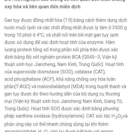
oxy hóa và liên quan đến miễn dịch
Gan tụy được đồng nhất hóa (1:9) bằng cách thêm dung dịch
nước muối lạnh và các chất đồng nhất được ly tâm ở 3500 g
trong 10 phút ở 4°C, và chất nổi trên bề mặt gan tụy lạnh
được sử dụng để xác định hoạt tính của enzyme. Hàm
lượng protein tổng số trong phần nổi phía trên được xác
định bằng Bộ xét nghiệm protein BCA (Q045–3, Viện kỹ
thuật sinh học Jiancheng, Nam Kinh, Trung Quốc). Hoạt tính
của superoxide dismutase (SOD), catalase (CAT),
acid phosphatase (ACP), khả năng chống oxy hóa toàn
phần(T-AOC) và malondialdehyd (MDA) trong huyết thanh và
gan tụy được đo theo hướng dẫn của bộ dụng cụ thương
mại (Viện kỹ thuật sinh học Jiancheng Nam Kinh, Giang Tô,
Trung Quốc). Hoạt tính SOD được xác định bằng phương
pháp xanthine oxidase (hydroxylamine). CAT xúc tác H
O
và
2
2
phản ứng này có thể nhanh chóng dừng lại khi thêm
amonimolybdat. H
O
còn lại được kết hợp với amoni