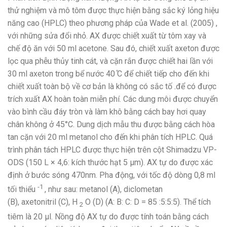
thử nghiệm và mô tôm được thực hiện bằng sắc ký lỏng hiệu
năng cao (HPLC) theo phương pháp của Wade et al. (2005) ,
với những sửa đổi nhỏ. AX được chiết xuất từ ​​tôm xay và
chế độ ăn với 50 ml acetone. Sau đó, chiết xuất axeton được
lọc qua phễu thủy tinh cát, và cặn rắn được chiết hai lần với
30 ml axeton trong bể nước 40 ̊C để chiết tiếp cho đến khi
chiết xuất toàn bộ về cơ bản là không có sắc tố
.
để có được
trích xuất AX hoàn toàn miễn phí. Các dung môi được chuyển
vào bình cầu đáy tròn và làm khô bằng cách bay hơi quay
chân không ở 45°C. Dung dịch mẫu thu được bằng cách hòa
tan cặn với 20 ml metanol cho đến khi phân tích HPLC. Quá
trình phân tách HPLC được thực hiện trên cột Shimadzu VP-
ODS (150 L × 4,6: kích thước hạt 5 µm). AX tự do được xác
định ở bước sóng 470nm. Pha động, với tốc độ dòng 0,8 ml
-1
tối thiểu
, như sau: metanol (A), diclometan
(B), axetonitril (C), H
O (D) (A: B: C: D = 85 :5:5:5). Thể tích
2
tiêm là 20 μl. Nồng độ AX tự do được tính toán bằng cách