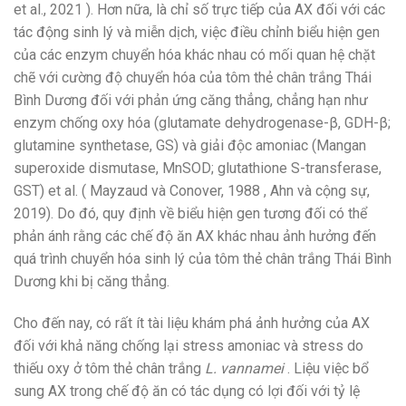
et al., 2021 ). Hơn nữa, là chỉ số trực tiếp của AX đối với các
tác động sinh lý và miễn dịch, việc điều chỉnh biểu hiện gen
của các enzym chuyển hóa khác nhau có mối quan hệ chặt
chẽ với cường độ chuyển hóa của tôm thẻ chân trắng Thái
Bình Dương đối với phản ứng căng thẳng, chẳng hạn như
enzym chống oxy hóa (glutamate dehydrogenase-β, GDH-β;
glutamine synthetase, GS) và giải độc amoniac (Mangan
superoxide dismutase, MnSOD; glutathione S-transferase,
GST) et al. ( Mayzaud và Conover, 1988 , Ahn và cộng sự,
2019). Do đó, quy định về biểu hiện gen tương đối có thể
phản ánh rằng các chế độ ăn AX khác nhau ảnh hưởng đến
quá trình chuyển hóa sinh lý của tôm thẻ chân trắng Thái Bình
Dương khi bị căng thẳng.
Cho đến nay, có rất ít tài liệu khám phá ảnh hưởng của AX
đối với khả năng chống lại stress amoniac và stress do
thiếu oxy ở tôm thẻ chân trắng
L. vannamei
. Liệu việc bổ
sung AX trong chế độ ăn có tác dụng có lợi đối với tỷ lệ