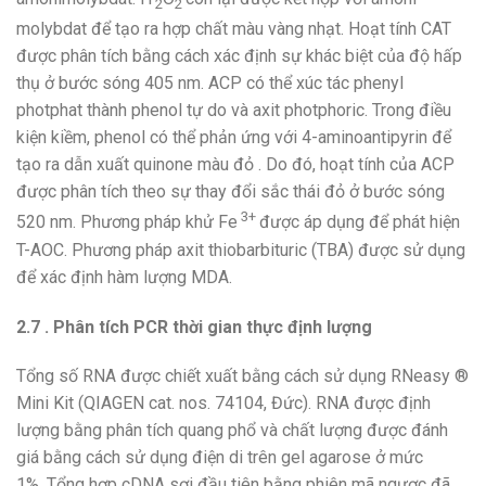
2
2
molybdat để tạo ra hợp chất màu vàng nhạt. Hoạt tính CAT
được phân tích bằng cách xác định sự khác biệt của độ hấp
thụ ở bước sóng 405 nm. ACP có thể xúc tác phenyl
photphat thành phenol tự do và axit photphoric. Trong điều
kiện kiềm, phenol có thể phản ứng với 4-aminoantipyrin để
tạo ra dẫn xuất quinone màu đỏ . Do đó, hoạt tính của ACP
được phân tích theo sự thay đổi sắc thái đỏ ở bước sóng
3+
520 nm. Phương pháp khử Fe
được áp dụng để phát hiện
T-AOC. Phương pháp axit thiobarbituric (TBA) được sử dụng
để xác định hàm lượng MDA.
2.7 . Phân tích PCR thời gian thực định lượng
Tổng số RNA được chiết xuất bằng cách sử dụng RNeasy ®
Mini Kit (QIAGEN cat. nos. 74104, Đức). RNA được định
lượng bằng phân tích quang phổ và chất lượng được đánh
giá bằng cách sử dụng điện di trên gel agarose ở mức
1%. Tổng hợp cDNA sợi đầu tiên bằng phiên mã ngược đã