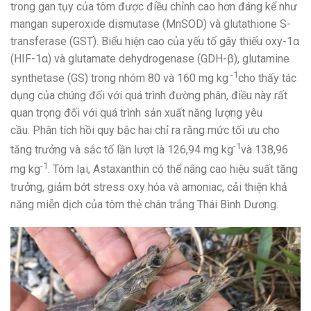
trong gan tụy của tôm được điều chỉnh cao hơn đáng kể như
mangan superoxide dismutase (MnSOD) và glutathione S-
transferase (GST). Biểu hiện cao của yếu tố gây thiếu oxy-1α
(HIF-1α) và glutamate dehydrogenase (GDH-β), glutamine
-1
synthetase (GS) trong nhóm 80 và 160 mg kg
cho thấy tác
dụng của chúng đối với quá trình đường phân, điều này rất
quan trọng đối với quá trình sản xuất năng lượng yêu
cầu. Phân tích hồi quy bậc hai chỉ ra rằng mức tối ưu cho
-1
tăng trưởng và sắc tố lần lượt là 126,94 mg kg
và 138,96
-1
mg kg
. Tóm lại, Astaxanthin có thể nâng cao hiệu suất tăng
trưởng, giảm bớt stress oxy hóa và amoniac, cải thiện khả
năng miễn dịch của tôm thẻ chân trắng Thái Bình Dương.