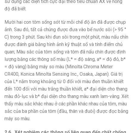
sử dụng các diện tích cực đại theo tiêu chuẩn AX về nồng
độ đã biết.
Mười hai con tôm sống sót từ mỗi chế độ ăn đã được chụp
ảnh. Sau đó, tất cả chúng được đưa vào bể nước sôi (> 95 °
C) trong 3 phút. Sau khi đun sôi trong một phút, màu nấu chín
được đánh giá bằng hình ảnh kỹ thuật số và tính điểm chủ
quan; Màu sắc của tôm sống và tôm đã nấu chín được định
lượng bằng các thông số màu (L* = độ sáng, a* = độ đỏ, b*
= độ vàng) bằng máy so màu (Minolta Chroma Meter
CR400, Konica Minolta Sensing Inc., Osaka, Japan). Giá trị
của L* nằm trong khoảng từ 0 đối với màu đen thuần khiết
đến 100 đối với màu trắng thuần khiết, a* đại diện cho thang
màu đỏ-lục và b* đại diện cho thang màu xanh lam-vàng. Xét
thấy màu sắc khác nhau ở các phần khác nhau của tôm, màu
sắc của ba phần của tôm (đầu, thân và đuôi) được đọc bằng
máy so màu.
2.6 . Xét nghiệm các thông số liên quan đến chất chống