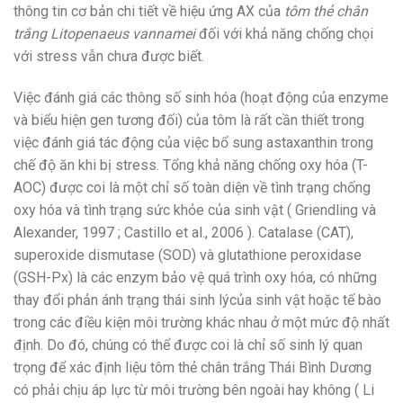
thông tin cơ bản chi tiết về hiệu ứng AX của
tôm thẻ chân
trắng Litopenaeus vannamei
đối với khả năng chống chọi
với stress vẫn chưa được biết.
Việc đánh giá các thông số sinh hóa (hoạt động của enzyme
và biểu hiện gen tương đối) của tôm là rất cần thiết trong
việc đánh giá tác động của việc bổ sung astaxanthin trong
chế độ ăn khi bị stress. Tổng khả năng chống oxy hóa (T-
AOC) được coi là một chỉ số toàn diện về tình trạng chống
oxy hóa và tình trạng sức khỏe của sinh vật ( Griendling và
Alexander, 1997 ; Castillo et al., 2006 ). Catalase (CAT),
superoxide dismutase (SOD) và glutathione peroxidase
(GSH-Px) là các enzym bảo vệ quá trình oxy hóa, có những
thay đổi phản ánh trạng thái sinh lýcủa sinh vật hoặc tế bào
trong các điều kiện môi trường khác nhau ở một mức độ nhất
định. Do đó, chúng có thể được coi là chỉ số sinh lý quan
trọng để xác định liệu tôm thẻ chân trắng Thái Bình Dương
có phải chịu áp lực từ môi trường bên ngoài hay không ( Li