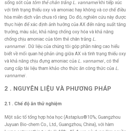
sống sót của
tôm thẻ chân trắng L. vannamei
khi tiếp xúc
với tình trạng thiếu oxy và amoniac hay không và cơ chế điều
hòa miễn dịch vẫn chưa rõ ràng. Do đó, nghiên cứu này được
thực hiện để xác định ảnh hưởng của AX đến năng suất tăng
trưởng, màu sắc, khả năng chống oxy hóa và khả năng
chống chịu amoniac của tôm thẻ chân trắng
L.
vannamei
. Dữ liệu của chúng tôi góp phần nâng cao hiểu
biết về mối quan hệ phản ứng giữa AX và tình trạng thiếu oxy
và khả năng chịu đựng amoniac của
L. vannamei
, có thể
cung cấp tài liệu tham khảo cho thức ăn công thức của
L.
vannamei
.
2 . NGUYÊN LIỆU VÀ PHƯƠNG PHÁP
2.1 . Chế độ ăn thử nghiệm
Một sắc tố tổng hợp hóa học (Astaplus®10%; Guangzhou
Juyuan Bio-chem Co., Ltd., Guangzhou, China), với hàm