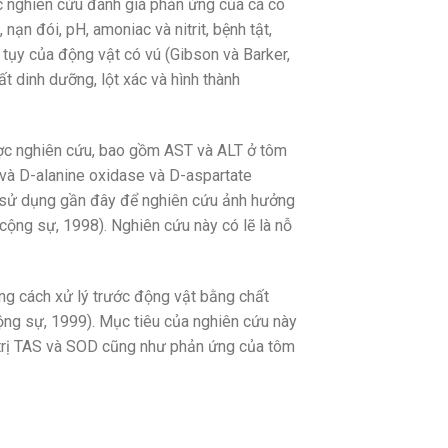
các nghiên cứu đánh giá phản ứng của cá có
nạn đói, pH, amoniac và nitrit, bệnh tật,
 tụy của động vật có vú (Gibson và Barker,
ất dinh dưỡng, lột xác và hình thành
ợc nghiên cứu, bao gồm AST và ALT ở tôm
và D-alanine oxidase và D-aspartate
ợc sử dụng gần đây để nghiên cứu ảnh hưởng
cộng sự, 1998). Nghiên cứu này có lẽ là nỗ
ng cách xử lý trước động vật bằng chất
ộng sự, 1999). Mục tiêu của nghiên cứu này
á trị TAS và SOD cũng như phản ứng của tôm