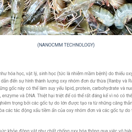
(NANOCMM TECHNOLOGY)
 như hóa học, vật lý, sinh học (tức là nhiễm mầm bệnh) do thiếu o
khí dẫn đến sự hình thành lượng oxy nhóm đơn dư thừa (Ranby và 
hững gốc này có thể làm suy yếu lipid, protein, carbohydrate và n
 enzyme và DNA. Thiệt hại triệt để có thể rất đáng kể vì nó có t
nghiêm trọng bởi các gốc tự do lớn được tạo ra từ những căng thẳ
g hòa các tác động xấu tiềm ẩn của oxy nhóm đơn và các gốc tự d
 sức khỏe động vật như chất chống oxy hóa thông qua việc vô hiệ