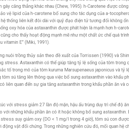
n gây căng thẳng khác nhau (Chew, 1995). h-Carotene được công n
ảo vệ lipid của h-carotene bổ sung cho tác dụng của a-tocophero
ệ thống liên kết đôi dài với quỹ đạo điện tử tương đối không ổn đ
chống oxy hóa của astaxanthin được phát hiện là mạnh hơn h-caro
n cũng cho thấy hoạt động mạnh mẽ như một chất ức chế quá trình 
 vitamin E” (Miki, 1991).
ng nuôi trồng thủy sản theo đề xuất của Torrissen (1990) và Shim
g stress. Astaxanthin có thể giúp tăng tỷ lệ sống của tôm trong q
sắc tố trong mô của tôm kuruma Marsupenaeus japonicus và tỷ l
ùng tôm sú tăng lên thông qua việc bổ sung astaxanthin vào khẩu p
 liên quan đến sự gia tăng astaxanthin trong khẩu phần ăn và cơ t
 xúc với stress giảm 27 lần độ mặn, hậu ấu trùng duy trì chế độ 
so với những khẩu phần ăn có ít hoặc không bổ sung astaxanthin. 
 stress suy giảm oxy (DO < 1 mg/l trong 4 giờ), tôm sú con đượ
ới động vật đối chứng. Trong những nghiên cứu đó, mối quan hệ c