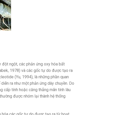
xy đột ngột, các phản ứng oxy hóa bất
Rabek, 1978) và các gốc tự do được tạo ra
ucleotide (Yu, 1994), là những phần quan
hể diễn ra như một phản ứng dây chuyền. Do
ng cấp tính hoặc căng thẳng mãn tính lâu
o thường được nhóm lại thành hệ thống
u hóa các gốc tự do được tạo ra từ hoạt