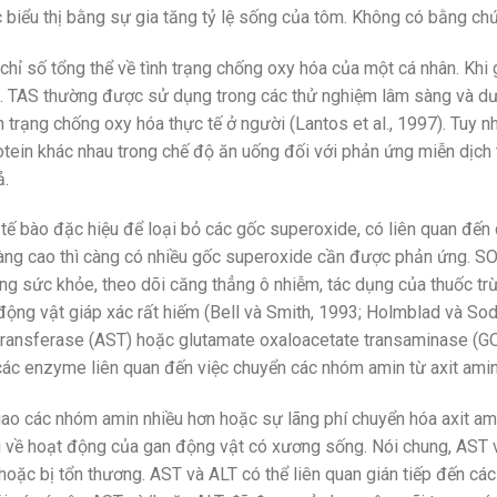
 biểu thị bằng sự gia tăng tỷ lệ sống của tôm. Không có bằng ch
chỉ số tổng thể về tình trạng chống oxy hóa của một cá nhân. Khi 
n. TAS thường được sử dụng trong các thử nghiệm lâm sàng và d
nh trạng chống oxy hóa thực tế ở người (Lantos et al., 1997). Tuy nh
ein khác nhau trong chế độ ăn uống đối với phản ứng miễn dịch tế 
ả.
 bào đặc hiệu để loại bỏ các gốc superoxide, có liên quan đến 
 càng cao thì càng có nhiều gốc superoxide cần được phản ứng. S
ng sức khỏe, theo dõi căng thẳng ô nhiễm, tác dụng của thuốc trừ
động vật giáp xác rất hiếm (Bell và Smith, 1993; Holmblad và So
ransferase (AST) hoặc glutamate oxaloacetate transaminase (GO
ác enzyme liên quan đến việc chuyển các nhóm amin từ axit amin 
giao các nhóm amin nhiều hơn hoặc sự lãng phí chuyển hóa axit a
về hoạt động của gan động vật có xương sống. Nói chung, AST v
hoặc bị tổn thương. AST và ALT có thể liên quan gián tiếp đến c