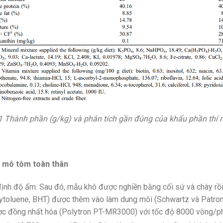
1 Thành phần (g/kg) và phân tích gần đúng của khẩu phần thí 
g mô tôm toàn thân
định độ ẩm. Sau đó, mẫu khô được nghiền bằng cối sứ và chày rồi
ytoluene, BHT) được thêm vào làm dung môi (Schwartz và Patroni-
ợc đồng nhất hóa (Polytron PT-MR3000) với tốc độ 8000 vòng/ph