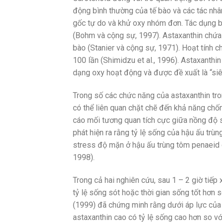
động bình thường của tế bào và các tác nhâ
gốc tự do và khử oxy nhóm đơn. Tác dụng b
(Bohm và cộng sự, 1997). Astaxanthin chứa h
bào (Stanier và cộng sự, 1971). Hoạt tính 
100 lần (Shimidzu et al., 1996). Astaxanthi
dạng oxy hoạt động và được đề xuất là “siêu
Trong số các chức năng của astaxanthin tro
có thể liên quan chặt chẽ đến khả năng chốn
cáo mối tương quan tích cực giữa nồng độ 
phát hiện ra rằng tỷ lệ sống của hậu ấu tr
stress độ mặn ở hậu ấu trùng tôm penaeid có
1998).
Trong cả hai nghiên cứu, sau 1 – 2 giờ tiếp
tỷ lệ sống sót hoặc thời gian sống tốt hơn 
(1999) đã chứng minh rằng dưới áp lực của
astaxanthin cao có tỷ lệ sống cao hơn so v