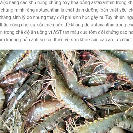
 Việc nâng cao khả năng chống oxy hóa bằng astaxanthin trong kh
 chứng minh rằng astaxanthin là chất dinh dưỡng ‘bán thiết yếu’ c
 thẳng sinh lý do những thay đổi phi sinh học gây ra. Tuy nhiên, n
 thấu cũng như sự cải thiện sức đề kháng do astaxanthin trong c
in trong chế độ ăn uống vì AST tan máu của tôm đối chứng cao hơ
m không phản ánh sự cải thiện về sức khỏe sau các áp lực nhiệt