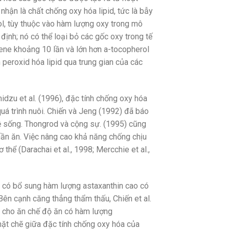
hận là chất chống oxy hóa lipid, tức là bẫy
l, tùy thuộc vào hàm lượng oxy trong mô
ịnh; nó có thể loại bỏ các gốc oxy trong tế
tene khoảng 10 lần và lớn hơn a-tocopherol
peroxid hóa lipid qua trung gian của các
idzu et al. (1996), đặc tính chống oxy hóa
uá trình nuôi. Chiến và Jeng (1992) đã báo
ệ sống. Thongrod và cộng sự. (1995) cũng
hần ăn. Việc nâng cao khả năng chống chịu
hể (Darachai et al., 1998; Mercchie et al.,
ăn có bổ sung hàm lượng astaxanthin cao có
Bên cạnh căng thẳng thẩm thấu, Chiến et al.
c cho ăn chế độ ăn có hàm lượng
hặt chẽ giữa đặc tính chống oxy hóa của