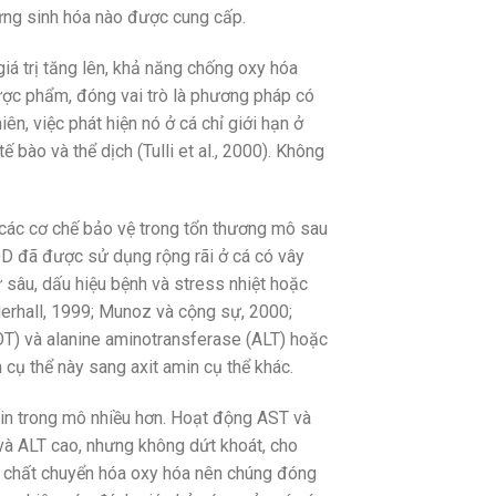
ứng sinh hóa nào được cung cấp.
giá trị tăng lên, khả năng chống oxy hóa
ược phẩm, đóng vai trò là phương pháp có
iên, việc phát hiện nó ở cá chỉ giới hạn ở
bào và thể dịch (Tulli et al., 2000). Không
các cơ chế bảo vệ trong tổn thương mô sau
OD đã được sử dụng rộng rãi ở cá có vây
 sâu, dấu hiệu bệnh và stress nhiệt hoặc
derhall, 1999; Munoz và cộng sự, 2000;
T) và alanine aminotransferase (ALT) hoặc
cụ thể này sang axit amin cụ thể khác.
min trong mô nhiều hơn. Hoạt động AST và
à ALT cao, nhưng không dứt khoát, cho
ác chất chuyển hóa oxy hóa nên chúng đóng