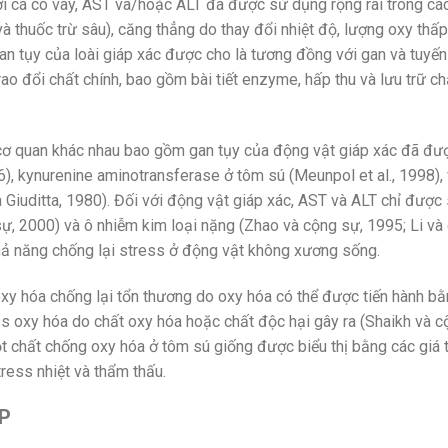
i với cá có vây, AST và/hoặc ALT đã được sử dụng rộng rãi trong 
à thuốc trừ sâu), căng thẳng do thay đổi nhiệt độ, lượng oxy thấp, 
Gan tụy của loài giáp xác được cho là tương đồng với gan và tuyến
ao đổi chất chính, bao gồm bài tiết enzyme, hấp thu và lưu trữ ch
cơ quan khác nhau bao gồm gan tụy của động vật giáp xác đã đư
 kynurenine aminotransferase ở tôm sú (Meunpol et al., 1998), 
và Giuditta, 1980). Đối với động vật giáp xác, AST và ALT chỉ đư
ự, 2000) và ô nhiễm kim loại nặng (Zhao và cộng sự, 1995; Li và 
khả năng chống lại stress ở động vật không xương sống.
xy hóa chống lại tổn thương do oxy hóa có thể được tiến hành bằ
s oxy hóa do chất oxy hóa hoặc chất độc hại gây ra (Shaikh và c
ột chất chống oxy hóa ở tôm sú giống được biểu thị bằng các gi
ress nhiệt và thẩm thấu.
P