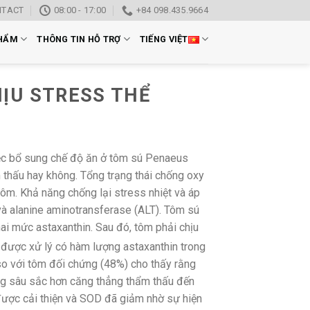
NTACT
08:00 - 17:00
+84 098.435.9664
HẨM
THÔNG TIN HỖ TRỢ
TIẾNG VIỆT
ỊU STRESS THỂ
iệc bổ sung chế độ ăn ở tôm sú Penaeus
thấu hay không. Tổng trạng thái chống oxy
m. Khả năng chống lại stress nhiệt và áp
à alanine aminotransferase (ALT). Tôm sú
i mức astaxanthin. Sau đó, tôm phải chịu
được xử lý có hàm lượng astaxanthin trong
 so với tôm đối chứng (48%) cho thấy rằng
ởng sâu sắc hơn căng thẳng thẩm thấu đến
được cải thiện và SOD đã giảm nhờ sự hiện