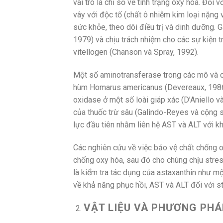
vai trò là chỉ số về tình trạng oxy hóa. Đố
vây với độc tố (chất ô nhiễm kim loại nặng v
sức khỏe, theo dõi điều trị và dinh dưỡng. 
1979) và chịu trách nhiệm cho các sự kiện tr
vitellogen (Chanson và Spray, 1992).
Một số aminotransferase trong các mô và 
hùm Homarus americanus (Devereaux, 1986),
oxidase ở một số loài giáp xác (D’Aniello 
của thuốc trừ sâu (Galindo-Reyes và cộng s
lực đầu tiên nhằm liên hệ AST và ALT với 
Các nghiên cứu về việc bảo vệ chất chống o
chống oxy hóa, sau đó cho chúng chịu stres
là kiểm tra tác dụng của astaxanthin như m
về khả năng phục hồi, AST và ALT đối với st
VẬT LIỆU VÀ PHƯƠNG PHÁ