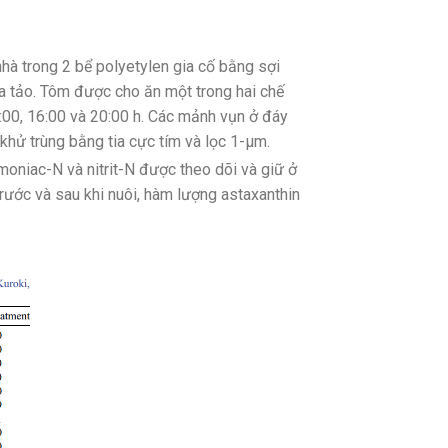
hà trong 2 bể polyetylen gia cố bằng sợi
a tảo. Tôm được cho ăn một trong hai chế
00, 16:00 và 20:00 h. Các mảnh vụn ở đáy
hử trùng bằng tia cực tím và lọc 1-µm.
oniac-N và nitrit-N được theo dõi và giữ ở
Trước và sau khi nuôi, hàm lượng astaxanthin