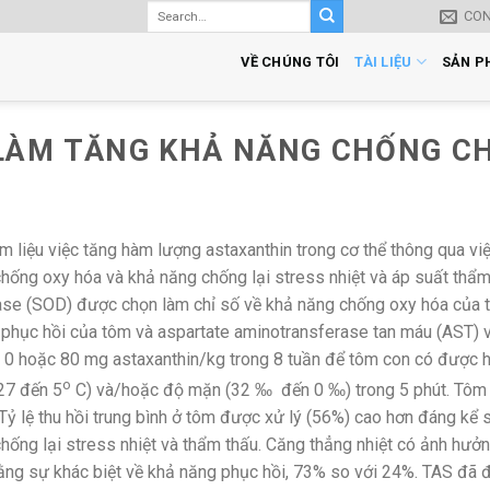
CO
VỀ CHÚNG TÔI
TÀI LIỆU
SẢN P
LÀM TĂNG KHẢ NĂNG CHỐNG CH
 liệu việc tăng hàm lượng astaxanthin trong cơ thể thông qua v
ống oxy hóa và khả năng chống lại stress nhiệt và áp suất thẩm 
se (SOD) được chọn làm chỉ số về khả năng chống oxy hóa của tô
 phục hồi của tôm và aspartate aminotransferase tan máu (AST) v
0 hoặc 80 mg astaxanthin/kg trong 8 tuần để tôm con có được ha
o
27 đến 5
C) và/hoặc độ mặn (32 ‰ đến 0 ‰) trong 5 phút. Tôm 
 Tỷ lệ thu hồi trung bình ở tôm được xử lý (56%) cao hơn đáng kể
chống lại stress nhiệt và thẩm thấu. Căng thẳng nhiệt có ảnh hư
bằng sự khác biệt về khả năng phục hồi, 73% so với 24%. TAS đã 