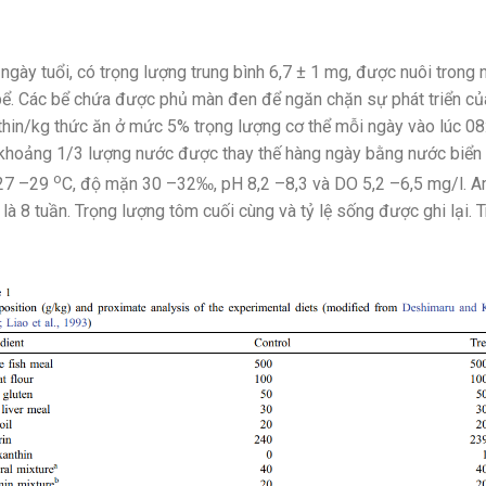
ày tuổi, có trọng lượng trung bình 6,7 ± 1 mg, được nuôi trong n
/bể. Các bể chứa được phủ màn đen để ngăn chặn sự phát triển củ
hin/kg thức ăn ở mức 5% trọng lượng cơ thể mỗi ngày vào lúc 08:
khoảng 1/3 lượng nước được thay thế hàng ngày bằng nước biển k
o
 27 –29
C, độ mặn 30 –32‰, pH 8,2 –8,3 và DO 5,2 –6,5 mg/l. Am
 là 8 tuần. Trọng lượng tôm cuối cùng và tỷ lệ sống được ghi lại. 