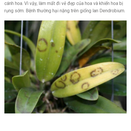
cánh hoa. Vì vậy, làm mất đi vẻ đẹp của hoa và khiến hoa bị
rụng sớm. Bệnh thường hại nặng trên giống lan Dendrobium.