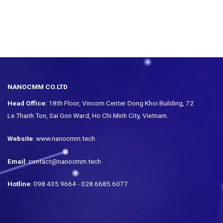
NANOCMM CO.LTD
Head Office:
18th Floor, Vincom Center Dong Khoi Building, 72
Le Thanh Ton, Sai Gon Ward, Ho Chi Minh City, Vietnam.
Website
: www.nanocmm.tech
Email
: contact@nanocmm.tech
Hotline
: 098.435.9664 - 028.6685.6077