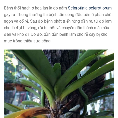
Bệnh thối hạch ở hoa lan là do nấm
Sclerotinia sclerotiorum
gây ra. Thông thường thì bệnh tấn công đầu tiên ở phần chồi
ngọn và cổ rễ. Sau đó bệnh phát triển rộng dần ra, từ đó làm
cho lá đọt bị vàng, rồi bị thối và chuyển dần thành màu nâu
đen và khô đi. Do đó, dần dần bệnh làm cho rễ cây bị khô
mục trông thiếu sức sống.