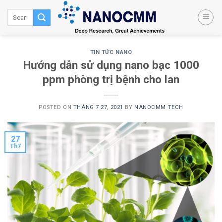
Skip
to
content
TIN TỨC NANO
Hướng dẫn sử dụng nano bạc 1000
ppm phòng trị bệnh cho lan
POSTED ON
THÁNG 7 27, 2021
BY
NANOCMM TECH
27
Th7